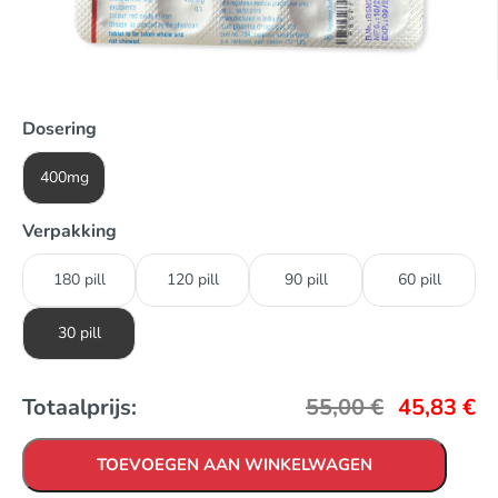
Dosering
400mg
Verpakking
180 pill
120 pill
90 pill
60 pill
30 pill
Totaalprijs:
55,00
€
45,83
€
TOEVOEGEN AAN WINKELWAGEN