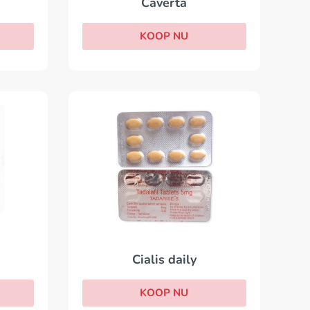
Caverta
KOOP NU
Cialis daily
KOOP NU