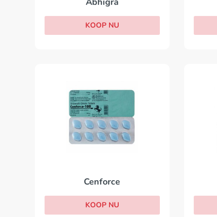
Abhigra
KOOP NU
Cenforce
KOOP NU