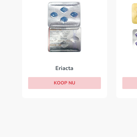
Eriacta
KOOP NU