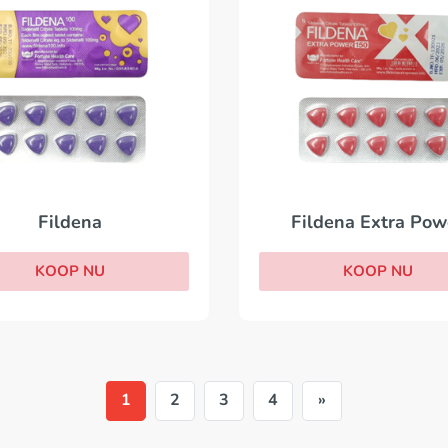
Fildena
Fildena Extra Pow
KOOP NU
KOOP NU
1
2
3
4
»