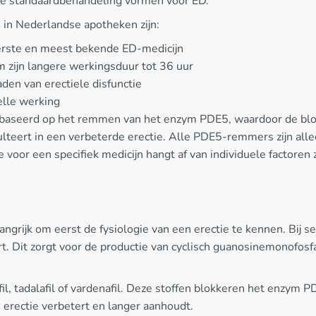
de standaardbehandeling vormen voor ED.
 in Nederlandse apotheken zijn:
 eerste en meest bekende ED-medicijn
om zijn langere werkingsduur tot 36 uur
raden van erectiele disfunctie
elle werking
baseerd op het remmen van het enzym PDE5, waardoor de blo
lteert in een verbeterde erectie. Alle PDE5-remmers zijn alle
ze voor een specifiek medicijn hangt af van individuele factore
angrijk om eerst de fysiologie van een erectie te kennen. Bij 
rt. Dit zorgt voor de productie van cyclisch guanosinemonofos
il, tadalafil of vardenafil. Deze stoffen blokkeren het enzym
 erectie verbetert en langer aanhoudt.