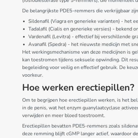
(fosfodiësterase type 5-remmers), die momenteel 
De belangrijkste PDE5-remmers die verkrijgbaar zijn
Sildenafil (Viagra en generieke varianten) - het
Tadalafil (Cialis en generieke versies) - bekend 
Vardenafil (Levitra) - effectief bij verschillende g
Avanafil (Spedra) - het nieuwste medicijn met sn
Het werkingsmechanisme van deze medicijnen is ge
kan toestromen tijdens seksuele opwinding. Dit resu
begeleiding voor veilig en effectief gebruik. De keu
voorkeur.
Hoe werken erectiepillen?
Om te begrijpen hoe erectiepillen werken, is het bel
in de penis, wat het enzym guanylaatcyclase activee
verwijden en meer bloed toestroomt.
Erectiepillen bevatten PDE5-remmers zoals sildenaf
deze remming blijft cGMP langer actief, waardoor de