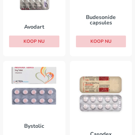
Budesonide
capsules
Avodart
KOOP NU
KOOP NU
Bystolic
Casodex