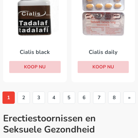
Cialis daily
Cialis black
KOOP NU
KOOP NU
1
2
3
4
5
6
7
8
»
Erectiestoornissen en
Seksuele Gezondheid