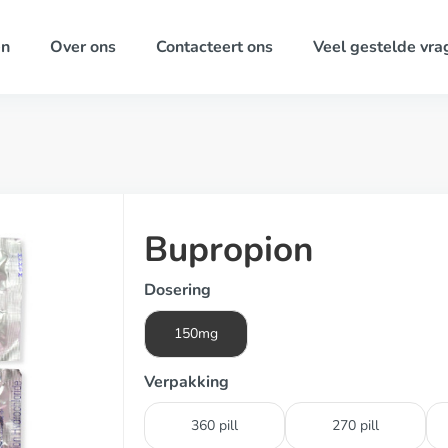
ën
Over ons
Contacteert ons
Veel gestelde vra
Bupropion
Dosering
150mg
Verpakking
360 pill
270 pill