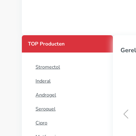
TOP Producten
Gerel
Stromectol
Inderal
Androgel
Seroquel
Cipro
Nortrilen