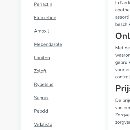
In Ned
Periactin
apothe
assorti
Fluoxetine
beschi
Amoxil
Onl
Mebendazole
Met de
waaron
Loniten
gebruik
voor e
Zoloft
contro
Rybelsus
Pri
Suprax
De pri
van ee
Pepcid
Zorgve
zorgver
Vidalista