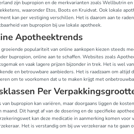
erland zijn bupropion en de merkvarianten zoals Wellbutrin en
ekketens, waaronder Etos, Boots en Kruidvat. Ook lokale apot
ment kan per vestiging verschillen. Het is daarom aan te rade
kbaarheid van bupropion bij uw lokale apotheek.
ine Apotheektrends
 groeiende populariteit van online aankopen kiezen steeds me
der bupropion, online aan te schaffen. Websites zoals Apothee
sgemak en vaak lagere prijzen bijzonder in trek. Het is wel van
rkende en betrouwbare aanbieders. Het is raadzaam om altijd d
leren om te voorkomen dat u te maken krijgt met onbetrouwba
jsklassen Per Verpakkingsgroott
js van bupropion kan variëren, maar doorgaans liggen de kost
n maand. Dit hangt af van de dosering en de specifieke apothe
rzekeringswet kan deze medicatie in aanmerking komen voor v
zekeraar. Het is verstandig om bij uw verzekeraar na te gaan o