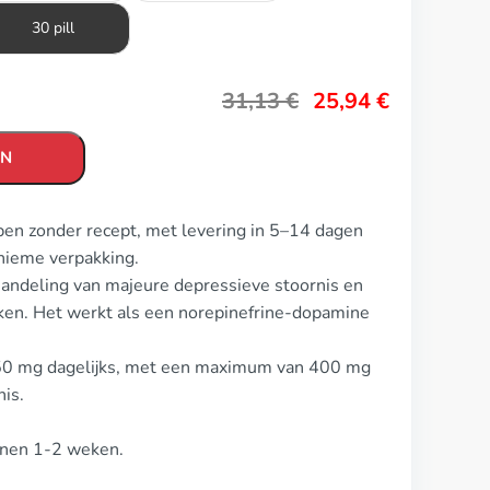
30 pill
31,13
€
25,94
€
EN
pen zonder recept, met levering in 5–14 dagen
nieme verpakking.
andeling van majeure depressieve stoornis en
oken. Het werkt als een norepinefrine-dopamine
 150 mg dagelijks, met een maximum van 400 mg
nis.
innen 1-2 weken.