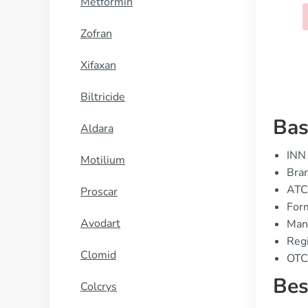
Metformin
KOOP NU
Zofran
Xifaxan
Biltricide
Bas
Aldara
INN 
Motilium
Bran
ATC
Proscar
For
Avodart
Manu
Regi
Clomid
OTC 
Bes
Colcrys