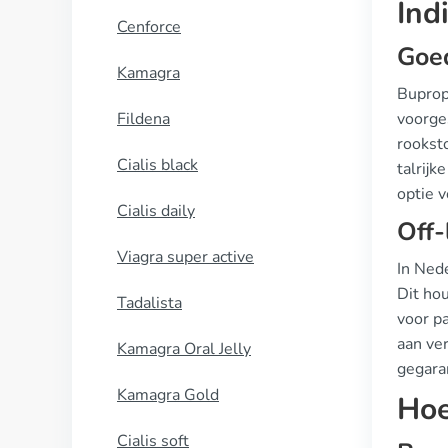
Ind
Cenforce
Goe
Kamagra
Buprop
Fildena
voorge
rookst
Cialis black
talrijk
optie 
Cialis daily
Off-
Viagra super active
In Ned
Dit hou
Tadalista
voor pa
aan ver
Kamagra Oral Jelly
gegara
Kamagra Gold
Hoe
Cialis soft