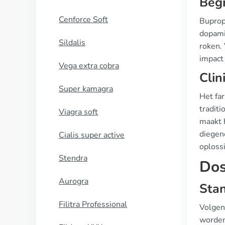
Begr
Cenforce Soft
Buprop
dopami
Sildalis
roken. 
impact
Vega extra cobra
Clin
Super kamagra
Het far
traditi
Viagra soft
maakt 
diegene
Cialis super active
oplossi
Stendra
Dos
Aurogra
Stan
Filitra Professional
Volgen
worden