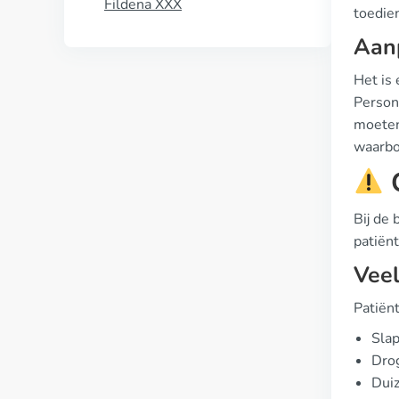
Fildena XXX
toedie
Aanp
Het is
Person
moeten 
waarbor
C
Bij de 
patiën
Vee
Patiën
Sla
Dro
Duiz