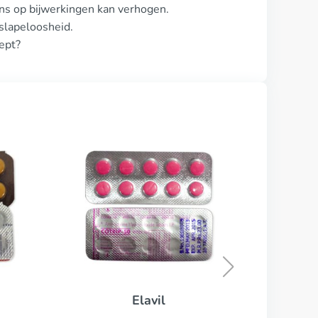
ans op bijwerkingen kan verhogen.
slapeloosheid.
ept?
Zyprexa
KOOP NU