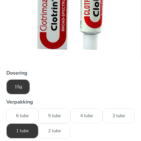
Dosering
15g
Verpakking
6 tube
5 tube
4 tube
3 tube
1 tube
2 tube