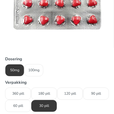
Dosering
50mg
100mg
Verpakking
360 pill
180 pill
120 pill
90 pill
60 pill
30 pill