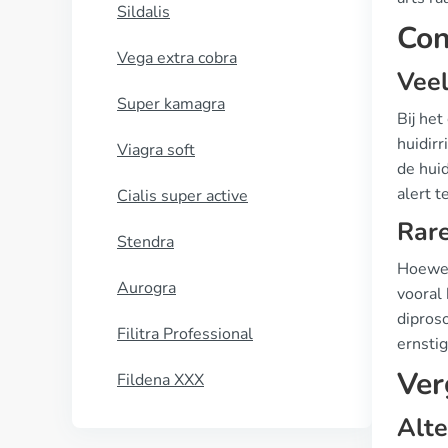
Sildalis
Con
Vega extra cobra
Vee
Super kamagra
Bij he
huidirr
Viagra soft
de huid
alert t
Cialis super active
Rare
Stendra
Hoewel 
Aurogra
vooral 
diproso
Filitra Professional
ernsti
Ver
Fildena XXX
Alte