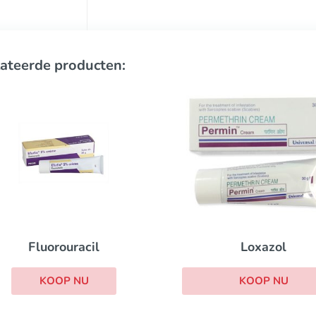
ateerde producten:
Loxazol
Tacrolimus
KOOP NU
KOOP NU