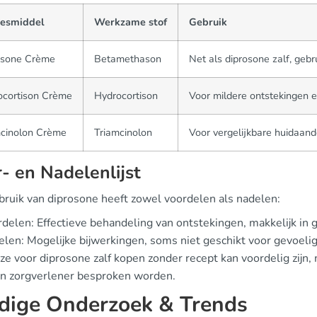
esmiddel
Werkzame stof
Gebruik
osone Crème
Betamethason
Net als diprosone zalf, gebr
ocortison Crème
Hydrocortison
Voor mildere ontstekingen e
mcinolon Crème
Triamcinolon
Voor vergelijkbare huidaan
- en Nadelenlijst
bruik van diprosone heeft zowel voordelen als nadelen:
delen: Effectieve behandeling van ontstekingen, makkelijk in g
len: Mogelijke bijwerkingen, soms niet geschikt voor gevoelig
e voor diprosone zalf kopen zonder recept kan voordelig zijn,
n zorgverlener besproken worden.
dige Onderzoek & Trends