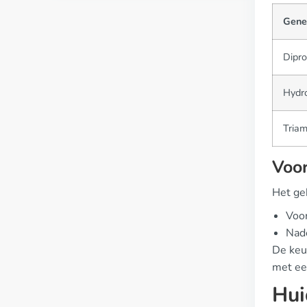
Gene
Dipr
Hydr
Tria
Voor
Het ge
Voor
Nade
De keuz
met ee
Hui