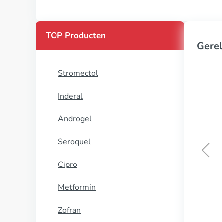
TOP Producten
Gerel
Stromectol
Inderal
Androgel
Seroquel
Cipro
Fluorouracil
Metformin
KOOP NU
Zofran