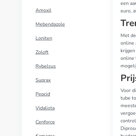
een aan
Amoxil
euro, a
Tre
Mebendazole
Met de
Loniten
online
krijgen
Zoloft
online 
mogelij
Rybelsus
Pri
Suprax
Voor di
Pepcid
tube t
meeste
Vidalista
vergoe
contro
Cenforce
Diproso