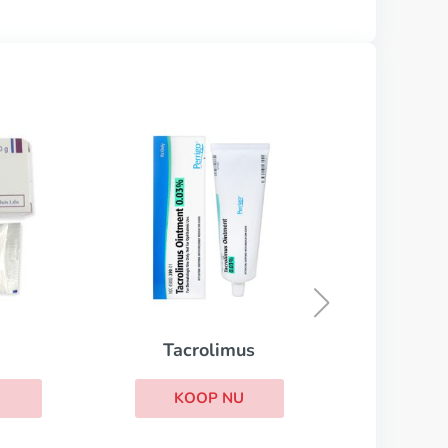
Elocon
KOOP NU