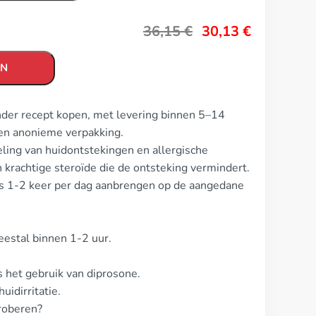
36,15
€
30,13
€
EN
nder recept kopen, met levering binnen 5–14
en anonieme verpakking.
ling van huidontstekingen en allergische
 krachtige steroïde die de ontsteking vermindert.
 is 1-2 keer per dag aanbrengen op de aangedane
eestal binnen 1-2 uur.
s het gebruik van diprosone.
idirritatie.
proberen?