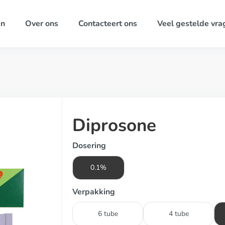
ën
Over ons
Contacteert ons
Veel gestelde vra
Diprosone
Dosering
0.1%
Verpakking
6 tube
4 tube