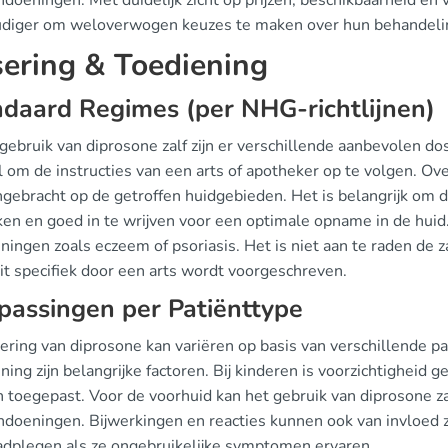
doeningen. Met duidelijk zicht op prijzen, beschikbaarheid en 
diger om weloverwogen keuzes te maken over hun behandeli
ering & Toediening
daard Regimes (per NHG-richtlijnen)
 gebruik van diprosone zalf zijn er verschillende aanbevolen 
al om de instructies van een arts of apotheker op te volgen. 
angebracht op de getroffen huidgebieden. Het is belangrijk om 
ken en goed in te wrijven voor een optimale opname in de huid
ingen zoals eczeem of psoriasis. Het is niet aan te raden de 
dit specifiek door een arts wordt voorgeschreven.
assingen per Patiënttype
ring van diprosone kan variëren op basis van verschillende pat
ing zijn belangrijke factoren. Bij kinderen is voorzichtigheid
 toegepast. Voor de voorhuid kan het gebruik van diprosone za
ndoeningen. Bijwerkingen en reacties kunnen ook van invloed zi
aadplegen als ze ongebruikelijke symptomen ervaren.