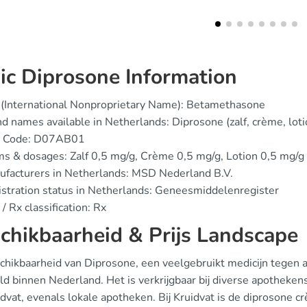
ic Diprosone Information
(International Nonproprietary Name): Betamethasone
d names available in Netherlands: Diprosone (zalf, crème, loti
 Code: D07AB01
s & dosages: Zalf 0,5 mg/g, Crème 0,5 mg/g, Lotion 0,5 mg/g
facturers in Netherlands: MSD Nederland B.V.
stration status in Netherlands: Geneesmiddelenregister
/ Rx classification: Rx
chikbaarheid & Prijs Landscape
chikbaarheid van Diprosone, een veelgebruikt medicijn tegen 
ld binnen Nederland. Het is verkrijgbaar bij diverse apotheke
idvat, evenals lokale apotheken. Bij Kruidvat is de diprosone 