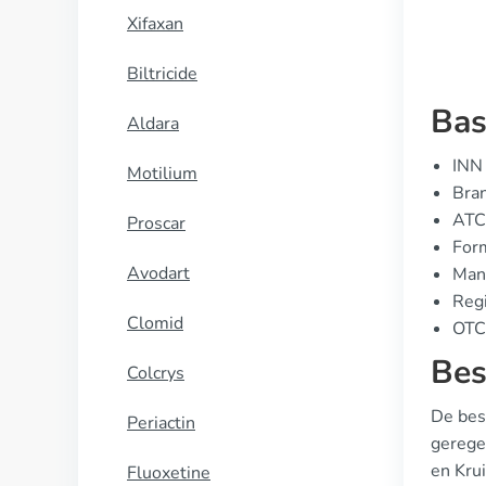
Xifaxan
Biltricide
Bas
Aldara
INN 
Motilium
Bran
ATC
Proscar
Form
Avodart
Manu
Regi
Clomid
OTC 
Bes
Colcrys
De bes
Periactin
gerege
en Kru
Fluoxetine