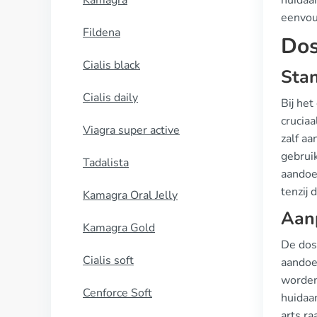
Kamagra
huidaan
eenvou
Fildena
Dos
Cialis black
Stan
Cialis daily
Bij het
crucia
Viagra super active
zalf a
gebrui
Tadalista
aandoen
tenzij 
Kamagra Oral Jelly
Aanp
Kamagra Gold
De dose
Cialis soft
aandoen
worden
Cenforce Soft
huidaa
arts r