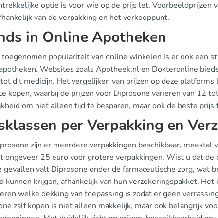
trekkelijke optie is voor wie op de prijs let. Voorbeeldprijze
fhankelijk van de verpakking en het verkooppunt.
nds in Online Apotheken
 toegenomen populariteit van online winkelen is er ook een st
 apotheken. Websites zoals Apotheek.nl en Dokteronline bied
 tot dit medicijn. Het vergelijken van prijzen op deze platforms
te kopen, waarbij de prijzen voor Diprosone variëren van 12 t
kheid om niet alleen tijd te besparen, maar ook de beste prijs
jsklassen per Verpakking en Ver
prosone zijn er meerdere verpakkingen beschikbaar, meestal va
ot ongeveer 25 euro voor grotere verpakkingen. Wist u dat de d
 gevallen valt Diprosone onder de farmaceutische zorg, wat b
d kunnen krijgen, afhankelijk van hun verzekeringspakket. Het 
leren welke dekking van toepassing is zodat er geen verrassin
ne zalf kopen is niet alleen makkelijk, maar ook belangrijk vo