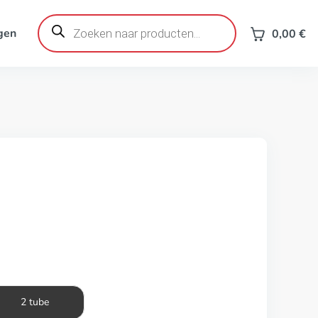
Producten
zoeken
gen
0,00
€
2 tube