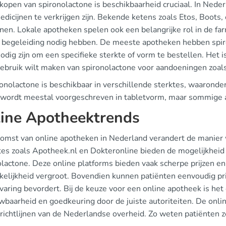
 kopen van spironolactone is beschikbaarheid cruciaal. In Nede
dicijnen te verkrijgen zijn. Bekende ketens zoals Etos, Boots
nen. Lokale apotheken spelen ook een belangrijke rol in de far
e begeleiding nodig hebben. De meeste apotheken hebben spir
dig zijn om een specifieke sterkte of vorm te bestellen. Het 
 gebruik wilt maken van spironolactone voor aandoeningen zoals
onolactone is beschikbaar in verschillende sterktes, waaron
wordt meestal voorgeschreven in tabletvorm, maar sommige a
ine Apotheektrends
omst van online apotheken in Nederland verandert de manier w
es zoals Apotheek.nl en Dokteronline bieden de mogelijkheid 
olactone. Deze online platforms bieden vaak scherpe prijzen en
elijkheid vergroot. Bovendien kunnen patiënten eenvoudig prij
aring bevordert. Bij de keuze voor een online apotheek is het 
wbaarheid en goedkeuring door de juiste autoriteiten. De onli
 richtlijnen van de Nederlandse overheid. Zo weten patiënten 