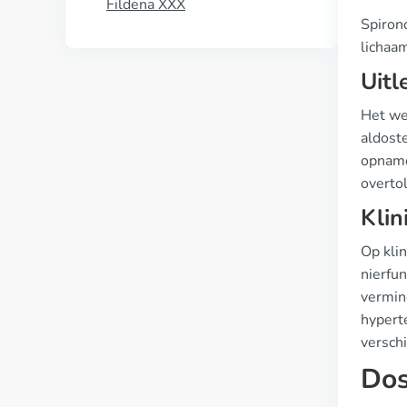
Fildena XXX
Spirono
lichaa
Uitl
Het we
aldost
opname
overtol
Klin
Op kli
nierfu
vermin
hypert
versch
Dos