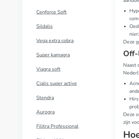
aandoe
Hype
Cenforce Soft
comb
Sildalis
Oede
nier
Vega extra cobra
Deze g
Off-
Super kamagra
Naast d
Viagra soft
Nederl
Cialis super active
Acne
and
Stendra
Hirs
prob
Aurogra
Deze o
zijn v
Filitra Professional
Hoe