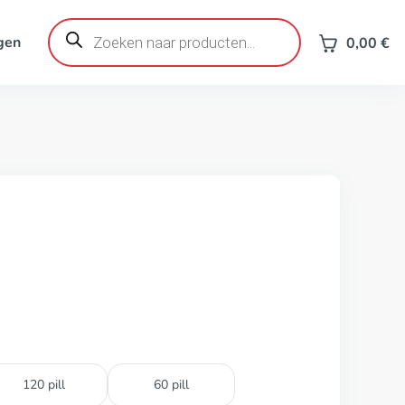
Producten
zoeken
gen
0,00
€
120 pill
60 pill