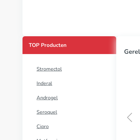
TOP Producten
Gerel
Stromectol
Inderal
Androgel
Seroquel
Cipro
Renitec