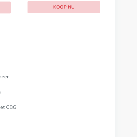
P NU
meer
e
 het CBG