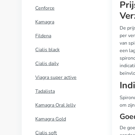
Pri
Cenforce
Ver
Kamagra
De pri
per ve
Fildena
van sp
Cialis black
een lag
spirono
Cialis daily
indica
beïnvl
Viagra super active
Ind
Tadalista
Spiron
Kamagra Oral Jelly
om zijn
Goe
Kamagra Gold
De goe
Cialis soft