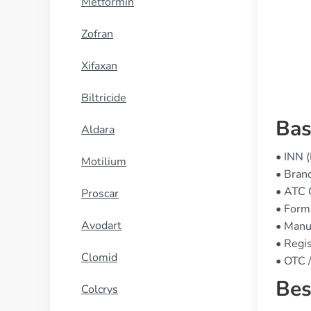
Metformin
KOOP NU
Zofran
Xifaxan
Biltricide
Bas
Aldara
• INN 
Motilium
• Bran
• ATC
Proscar
• Form
Avodart
• Manuf
• Regi
Clomid
• OTC /
Bes
Colcrys