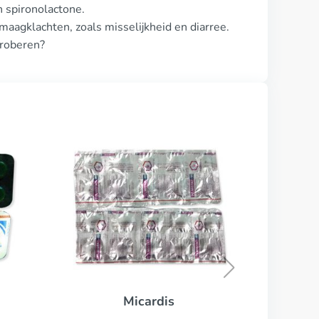
n spironolactone.
aagklachten, zoals misselijkheid en diarree.
proberen?
Zestril
KOOP NU
ardis