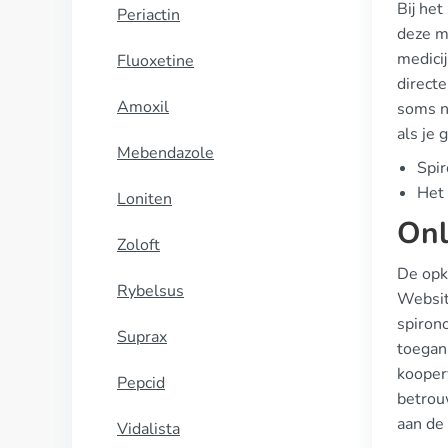
Bij het
Periactin
deze me
medicij
Fluoxetine
direct
Amoxil
soms no
als je
Mebendazole
Spir
Het 
Loniten
Onl
Zoloft
De opk
Rybelsus
Websit
spiron
Suprax
toegank
kooperv
Pepcid
betrou
aan de
Vidalista