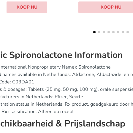
KOO
KOOP NU
ic Spironolactone Information
(International Nonproprietary Name): Spironolactone
d names available in Netherlands: Aldactone, Aldactazide, en 
 Code: C03DA01
s & dosages: Tablets (25 mg, 50 mg, 100 mg), orale suspensi
acturers in Netherlands: Pfizer, Searle
stration status in Netherlands: Rx product, goedgekeurd door
 Rx classification: Alleen op recept
chikbaarheid & Prijslandschap