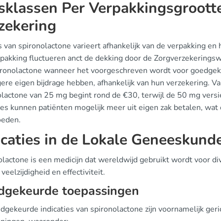
jsklassen Per Verpakkingsgroot
zekering
js van spironolactone varieert afhankelijk van de verpakking 
rpakking fluctueren anct de dekking door de Zorgverzekering
ironolactone wanneer het voorgeschreven wordt voor goedgekeu
ere eigen bijdrage hebben, afhankelijk van hun verzekering. Vaak
lactone van 25 mg begint rond de €30, terwijl de 50 mg versie 
ties kunnen patiënten mogelijk meer uit eigen zak betalen, wa
oeden.
icaties in de Lokale Geneeskund
olactone is een medicijn dat wereldwijd gebruikt wordt voor 
 veelzijdigheid en effectiviteit.
dgekeurde toepassingen
dgekeurde indicaties van spironolactone zijn voornamelijk ger