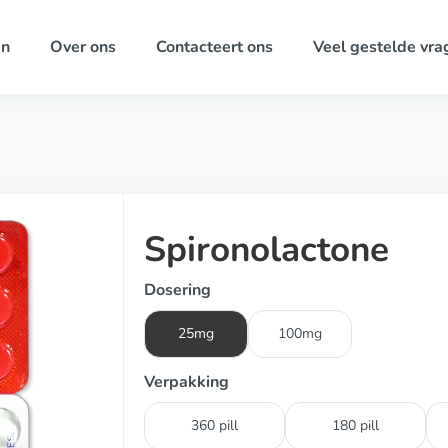
ën
Over ons
Contacteert ons
Veel gestelde vra
Spironolactone
Dosering
25mg
100mg
Verpakking
360 pill
180 pill