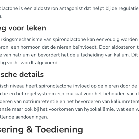
lactone is een aldosteron antagonist dat helpt bij de regulati
m.
eg voor leken
rkingsmechanisme van spironolactone kan eenvoudig worden ui
eron, een hormoon dat de nieren beïnvloedt. Door aldosteron t
 van natrium en bevordert het de uitscheiding van kalium. Dit 
lig vocht wordt afgevoerd.
ische details
nisch niveau heeft spironolactone invloed op de nieren door de
nctie en het regelsysteem zijn cruciaal voor het behouden van 
deren van natriumretentie en het bevorderen van kaliumretentie
ensie maar ook bij het voorkomen van hypokaliëmie, wat een w
illende aandoeningen.
ering & Toediening