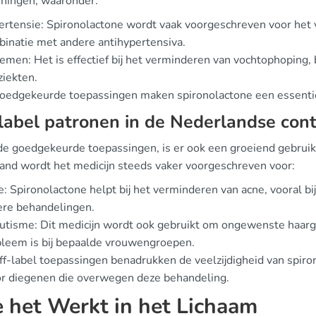
ningen, waaronder:
rtensie: Spironolactone wordt vaak voorgeschreven voor het v
inatie met andere antihypertensiva.
men: Het is effectief bij het verminderen van vochtophoping, bi
ziekten.
oedgekeurde toepassingen maken spironolactone een essentiee
label patronen in de Nederlandse con
e goedgekeurde toepassingen, is er ook een groeiend gebruik v
and wordt het medicijn steeds vaker voorgeschreven voor:
: Spironolactone helpt bij het verminderen van acne, vooral bi
ere behandelingen.
utisme: Dit medicijn wordt ook gebruikt om ongewenste haar
leem is bij bepaalde vrouwengroepen.
ff-label toepassingen benadrukken de veelzijdigheid van spiron
oor diegenen die overwegen deze behandeling.
 het Werkt in het Lichaam