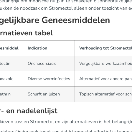
belangrijk om medische hulp in te schakelen bij ongebruikelijk
ukken de noodzaak om Stromectol alleen onder toezicht van ee
gelijkbare Geneesmiddelen
rnatieven tabel
esmiddel
Indication
Verhouding tot Stromecto
ectin
Onchocerciasis
Vergelijkbare werkzaamhei
ndazole
Diverse worminfecties
Alternatief voor andere para
ethrin
Schurft en luizen
Topisch alternatief voor sch
- en nadelenlijst
 kiezen tussen Stromectol en zijn alternatieven is het belangr
delen: Onderzoek toont aan dat Stromectol effectief is tegen