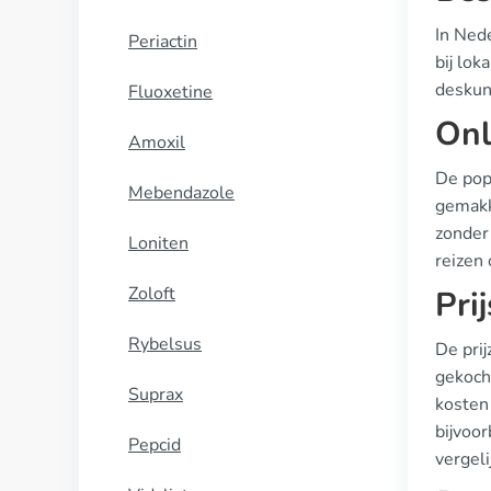
In Ned
Periactin
bij lok
deskun
Fluoxetine
Onl
Amoxil
De pop
Mebendazole
gemakk
zonder
Loniten
reizen 
Zoloft
Pri
Rybelsus
De pri
gekoch
Suprax
kosten
bijvoo
Pepcid
vergel