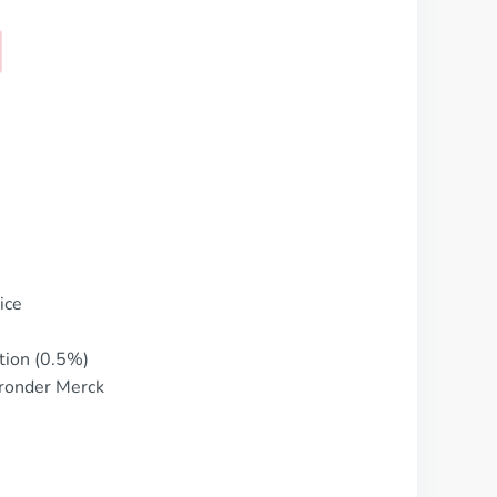
KOOP NU
ice
tion (0.5%)
aronder Merck