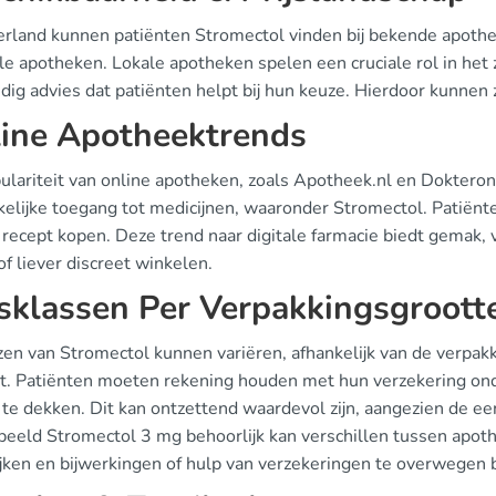
erland kunnen patiënten Stromectol vinden bij bekende apothe
ale apotheken. Lokale apotheken spelen een cruciale rol in het
dig advies dat patiënten helpt bij hun keuze. Hierdoor kunnen
ine Apotheektrends
ulariteit van online apotheken, zoals Apotheek.nl en Doktero
elijke toegang tot medicijnen, waaronder Stromectol. Patiënt
 recept kopen. Deze trend naar digitale farmacie biedt gemak,
of liever discreet winkelen.
jsklassen Per Verpakkingsgroott
jzen van Stromectol kunnen variëren, afhankelijk van de verpa
t. Patiënten moeten rekening houden met hun verzekering ond
 te dekken. Dit kan ontzettend waardevol zijn, aangezien de ee
rbeeld Stromectol 3 mg behoorlijk kan verschillen tussen apot
ijken en bijwerkingen of hulp van verzekeringen te overwegen b