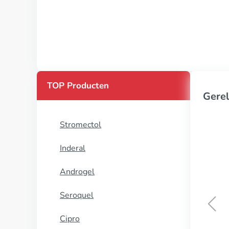
TOP Producten
Gerel
Stromectol
Inderal
Androgel
Seroquel
Cipro
Azithromycine