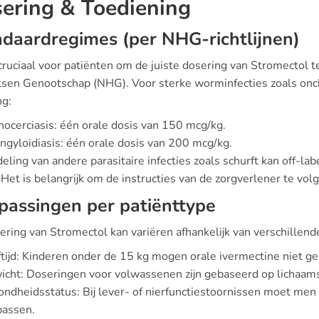
ering & Toediening
daardregimes (per NHG-richtlijnen)
 cruciaal voor patiënten om de juiste dosering van Stromectol 
tsen Genootschap (NHG). Voor sterke worminfecties zoals oncho
ng:
ocerciasis: één orale dosis van 150 mcg/kg.
ngyloidiasis: één orale dosis van 200 mcg/kg.
eling van andere parasitaire infecties zoals schurft kan off-
Het is belangrijk om de instructies van de zorgverlener te vol
assingen per patiënttype
ring van Stromectol kan variëren afhankelijk van verschillende
tijd: Kinderen onder de 15 kg mogen orale ivermectine niet ge
cht: Doseringen voor volwassenen zijn gebaseerd op lichaam
ndheidsstatus: Bij lever- of nierfunctiestoornissen moet men v
passen.