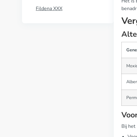
Het is 
Fildena XXX
benadr
Ver
Alte
Gene
Moxid
Albe
Perm
Voor
Bij het
Voor