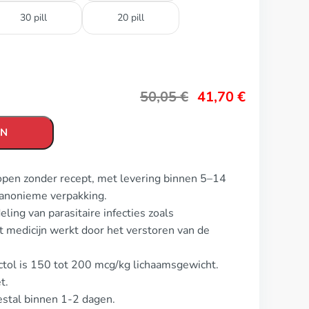
30 pill
20 pill
50,05
€
41,70
€
EN
open zonder recept, met levering binnen 5–14
 anonieme verpakking.
ing van parasitaire infecties zoals
et medicijn werkt door het verstoren van de
ctol is 150 tot 200 mcg/kg lichaamsgewicht.
t.
estal binnen 1-2 dagen.