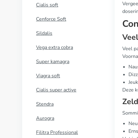
Vergee
Cialis soft
doseri
Cenforce Soft
Con
Sildalis
Vee
Vega extra cobra
Veel p
Voorna
Super kamagra
Naus
Dizz
Viagra soft
Jeuk
Cialis super active
Deze k
Zeld
Stendra
Sommig
Aurogra
Neur
Erns
Filitra Professional