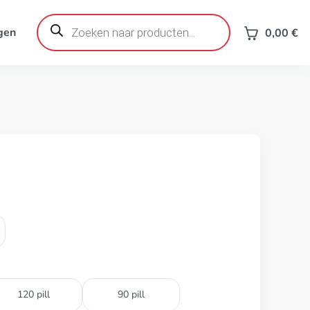
Producten
zoeken
gen
0,00
€
120 pill
90 pill