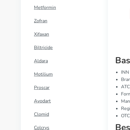
Metformin
KOOP NU
Zofran
Xifaxan
Biltricide
Bas
Aldara
INN 
Motilium
Bran
ATC
Proscar
Form
Avodart
Manu
Regi
Clomid
OTC 
Bes
Colcrys