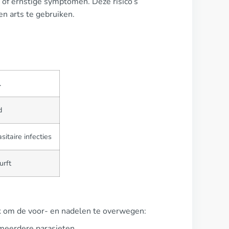
e of ernstige symptomen. Deze risico’s
n arts te gebruiken.
l
d
sitaire infecties
urft
ijk om de voor- en nadelen te overwegen:
 meerdere parasieten.