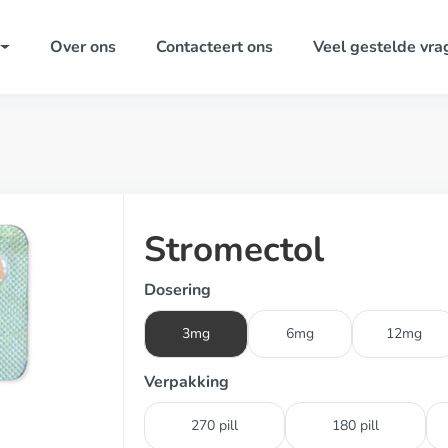
Over ons
Contacteert ons
Veel gestelde vra
Stromectol
Dosering
3mg
6mg
12mg
Verpakking
270 pill
180 pill