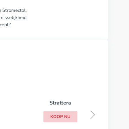
n Stromectol.
isselijkheid.
cept?
Strattera