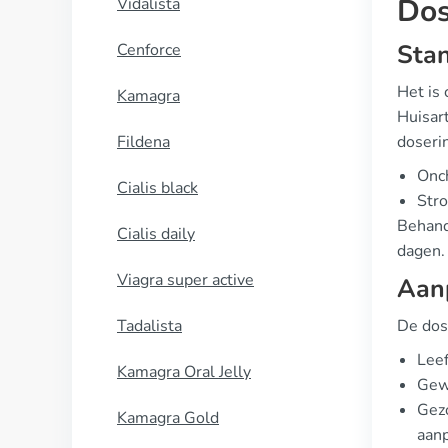
Dos
Vidalista
Stan
Cenforce
Het is
Kamagra
Huisar
Fildena
doseri
Onch
Cialis black
Stro
Behand
Cialis daily
dagen. 
Viagra super active
Aanp
Tadalista
De dose
Leef
Kamagra Oral Jelly
Gewi
Gezo
Kamagra Gold
aan