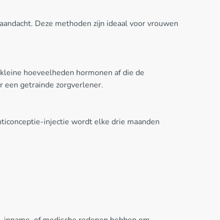
aandacht. Deze methoden zijn ideaal voor vrouwen
ft kleine hoeveelheden hormonen af die de
 een getrainde zorgverlener.
nticonceptie-injectie wordt elke drie maanden
il-inname, of medische redenen hebben om