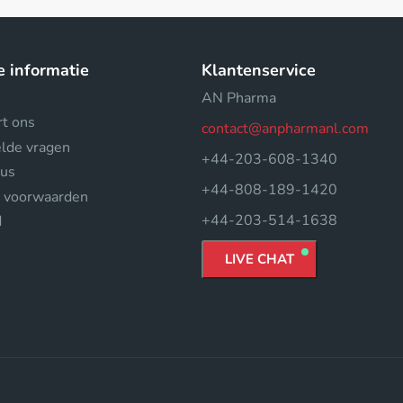
e informatie
Klantenservice
AN Pharma
rt ons
contact@anpharmanl.com
elde vragen
+44-203-608-1340
tus
+44-808-189-1420
 voorwaarden
+44-203-514-1638
d
LIVE CHAT