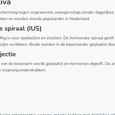
iva
scherming tegen ongewenste zwangerschap zonder dagelijkse 
ken en worden steeds populairder in Nederland.
 spiraal (IUS)
iftig is voor zaadcellen en eicellen. De hormonale spiraal gee
ijm verdikken. Beide worden in de baarmoeder geplaatst door
jectie
id van de bovenarm wordt geplaatst en hormonen afgeeft. De a
 eisprong onderdrukken.
durige anticonceptie wensen, moeite hebben met dagelijkse p