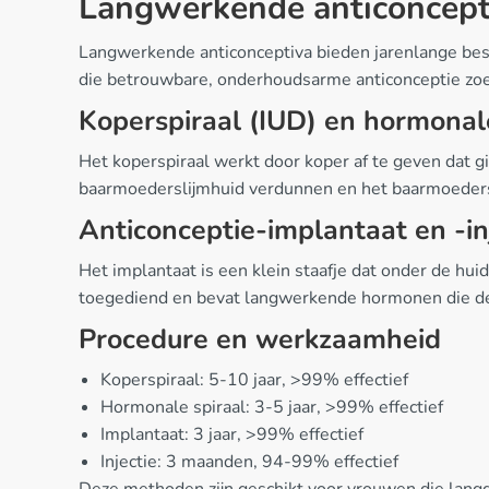
Langwerkende anticoncept
Langwerkende anticonceptiva bieden jarenlange be
die betrouwbare, onderhoudsarme anticonceptie zoe
Koperspiraal (IUD) en hormonale
Het koperspiraal werkt door koper af te geven dat g
baarmoederslijmhuid verdunnen en het baarmoedersl
Anticonceptie-implantaat en -in
Het implantaat is een klein staafje dat onder de hu
toegediend en bevat langwerkende hormonen die de
Procedure en werkzaamheid
Koperspiraal: 5-10 jaar, >99% effectief
Hormonale spiraal: 3-5 jaar, >99% effectief
Implantaat: 3 jaar, >99% effectief
Injectie: 3 maanden, 94-99% effectief
Deze methoden zijn geschikt voor vrouwen die lang