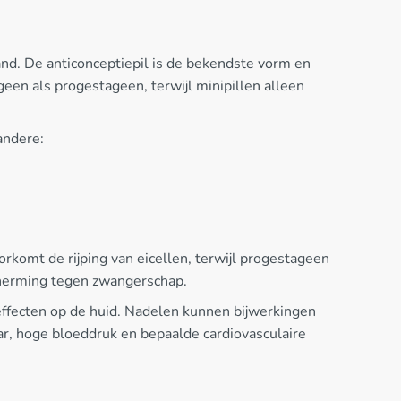
nd. De anticonceptiepil is de bekendste vorm en
een als progestageen, terwijl minipillen alleen
andere:
komt de rijping van eicellen, terwijl progestageen
cherming tegen zwangerschap.
 effecten op de huid. Nadelen kunnen bijwerkingen
ar, hoge bloeddruk en bepaalde cardiovasculaire