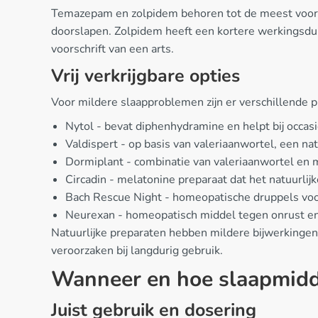
Temazepam en zolpidem behoren tot de meest voorg
doorslapen. Zolpidem heeft een kortere werkingsduur
voorschrift van een arts.
Vrij verkrijgbare opties
Voor mildere slaapproblemen zijn er verschillende 
Nytol - bevat diphenhydramine en helpt bij occas
Valdispert - op basis van valeriaanwortel, een na
Dormiplant - combinatie van valeriaanwortel en 
Circadin - melatonine preparaat dat het natuurli
Bach Rescue Night - homeopatische druppels vo
Neurexan - homeopatisch middel tegen onrust e
Natuurlijke preparaten hebben mildere bijwerkingen
veroorzaken bij langdurig gebruik.
Wanneer en hoe slaapmidd
Juist gebruik en dosering