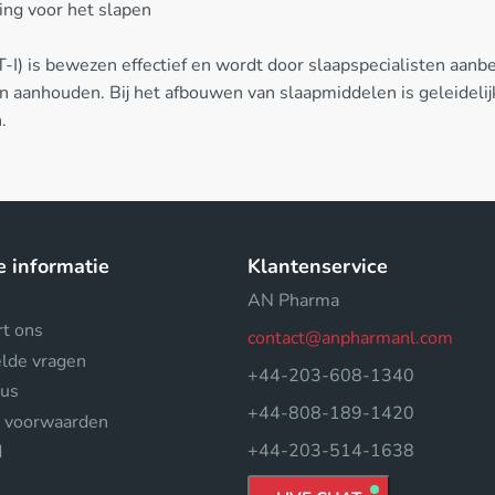
ing voor het slapen
-I) is bewezen effectief en wordt door slaapspecialisten aanb
 aanhouden. Bij het afbouwen van slaapmiddelen is geleidelij
.
e informatie
Klantenservice
AN Pharma
rt ons
contact@anpharmanl.com
elde vragen
+44-203-608-1340
tus
+44-808-189-1420
 voorwaarden
+44-203-514-1638
d