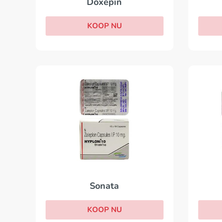
Doxepin
KOOP NU
Sonata
KOOP NU