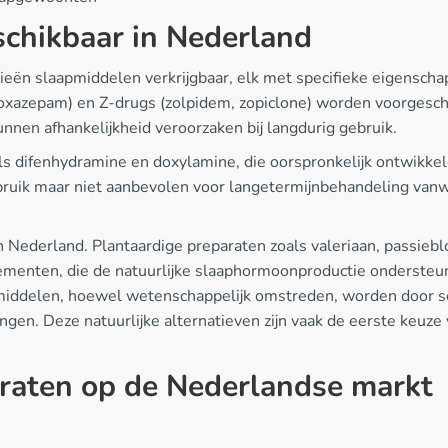
chikbaar in Nederland
rieën slaapmiddelen verkrijgbaar, elk met specifieke eigensch
xazepam) en Z-drugs (zolpidem, zopiclone) worden voorgeschr
nen afhankelijkheid veroorzaken bij langdurig gebruik.
als difenhydramine en doxylamine, die oorspronkelijk ontwikkel
ebruik maar niet aanbevolen voor langetermijnbehandeling va
n Nederland. Plantaardige preparaten zoals valeriaan, passie
menten, die de natuurlijke slaaphormoonproductie ondersteune
apmiddelen, hoewel wetenschappelijk omstreden, worden door
gen. Deze natuurlijke alternatieven zijn vaak de eerste keuze
raten op de Nederlandse markt