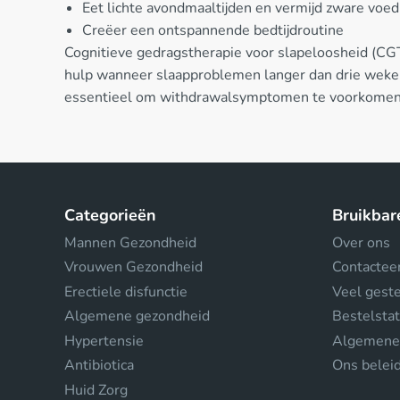
Eet lichte avondmaaltijden en vermijd zware voed
Creëer een ontspannende bedtijdroutine
Cognitieve gedragstherapie voor slapeloosheid (CGT
hulp wanneer slaapproblemen langer dan drie weken
essentieel om withdrawalsymptomen te voorkomen
Categorieën
Bruikbar
Mannen Gezondheid
Over ons
Vrouwen Gezondheid
Contactee
Erectiele disfunctie
Veel gest
Algemene gezondheid
Bestelsta
Hypertensie
Algemene
Antibiotica
Ons belei
Huid Zorg