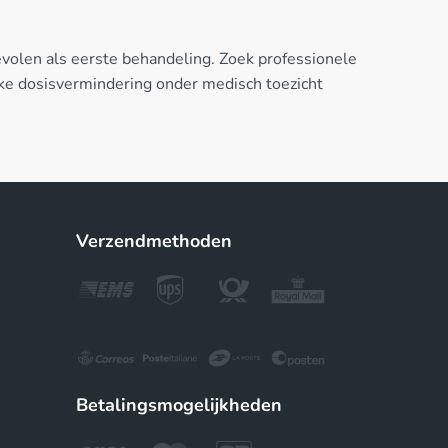
evolen als eerste behandeling. Zoek professionele
ke dosisvermindering onder medisch toezicht
Verzendmethoden
Betalingsmogelijkheden