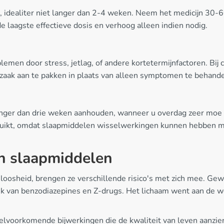
 idealiter niet langer dan 2-4 weken. Neem het medicijn 30-6
e laagste effectieve dosis en verhoog alleen indien nodig.
blemen door stress, jetlag, of andere kortetermijnfactoren. Bi
rzaak aan te pakken in plaats van alleen symptomen te behand
ger dan drie weken aanhouden, wanneer u overdag zeer moe be
ebruikt, omdat slaapmiddelen wisselwerkingen kunnen hebben 
an slaapmiddelen
eloosheid, brengen ze verschillende risico's met zich mee. Ge
ik van benzodiazepines en Z-drugs. Het lichaam went aan de 
veelvoorkomende bijwerkingen die de kwaliteit van leven aanz