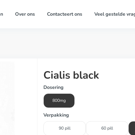
ën
Over ons
Contacteert ons
Veel gestelde vra
Cialis black
Dosering
800mg
Verpakking
90 pill
60 pill