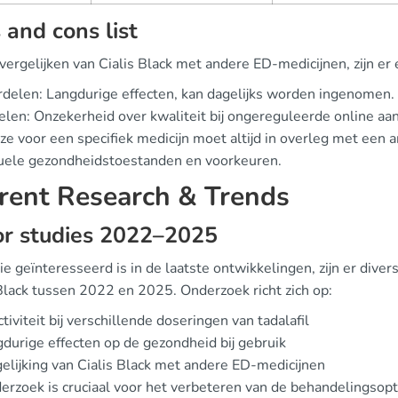
 and cons list
 vergelijken van Cialis Black met andere ED-medicijnen, zijn e
delen: Langdurige effecten, kan dagelijks worden ingenomen.
len: Onzekerheid over kwaliteit bij ongereguleerde online aa
ze voor een specifiek medicijn moet altijd in overleg met ee
duele gezondheidstoestanden en voorkeuren.
rent Research & Trends
or studies 2022–2025
e geïnteresseerd is in de laatste ontwikkelingen, zijn er diver
 Black tussen 2022 en 2025. Onderzoek richt zich op:
ctiviteit bij verschillende doseringen van tadalafil
durige effecten op de gezondheid bij gebruik
elijking van Cialis Black met andere ED-medicijnen
erzoek is cruciaal voor het verbeteren van de behandelingsopt