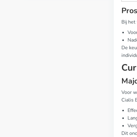
Pros
Bij het
Voor
Nade
De keu
indivi
Cur
Maj
Voor wi
Cialis
Effe
Lang
Verg
Dit ond