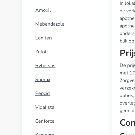
In loka
Amoxil
de ver
apothek
Mebendazole
apothe
onders
Loniten
blik op
Pri
Zoloft
De prij
Rybelsus
met 10 
Suprax
Zorgve
verzeke
Pepcid
opties
overle
Vidalista
geen d
Con
Cenforce