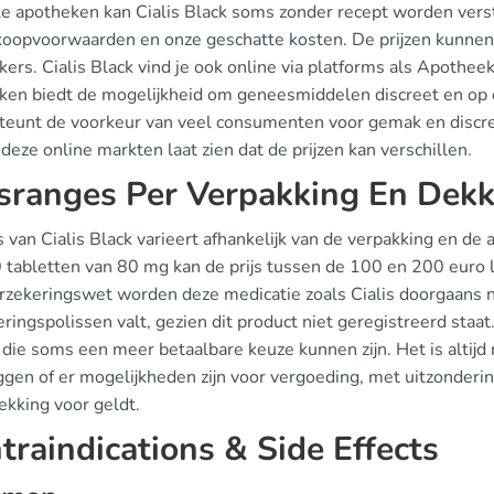
le apotheken kan Cialis Black soms zonder recept worden verst
koopvoorwaarden en onze geschatte kosten. De prijzen kunnen aa
ers. Cialis Black vind je ook online via platforms als Apothe
ken biedt de mogelijkheid om geneesmiddelen discreet en op e
teunt de voorkeur van veel consumenten voor gemak en discret
 deze online markten laat zien dat de prijzen kan verschillen.
jsranges Per Verpakking En Dek
s van Cialis Black varieert afhankelijk van de verpakking en 
tabletten van 80 mg kan de prijs tussen de 100 en 200 euro li
rzekeringswet worden deze medicatie zoals Cialis doorgaans ni
ringspolissen valt, gezien dit product niet geregistreerd staat
, die soms een meer betaalbare keuze kunnen zijn. Het is alti
ggen of er mogelijkheden zijn voor vergoeding, met uitzonderi
ekking voor geldt.
traindications & Side Effects