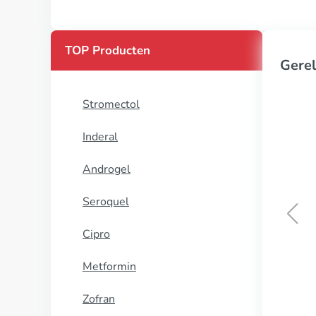
TOP Producten
Gerel
Stromectol
Inderal
Androgel
Seroquel
Cipro
Suhagra
Metformin
KOOP NU
Zofran