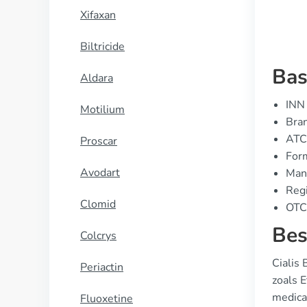
Xifaxan
Biltricide
Bas
Aldara
INN 
Motilium
Bran
ATC
Proscar
For
Avodart
Manu
Regi
Clomid
OTC 
Bes
Colcrys
Cialis
Periactin
zoals 
medicat
Fluoxetine