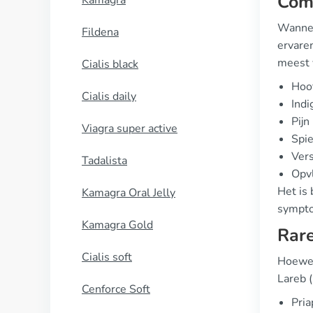
Co
Kamagra
Wannee
Fildena
ervare
meest 
Cialis black
Hoof
Cialis daily
Indi
Pijn
Viagra super active
Spie
Ver
Tadalista
Opv
Het is 
Kamagra Oral Jelly
sympto
Kamagra Gold
Rare
Cialis soft
Hoewel 
Lareb 
Cenforce Soft
Pria