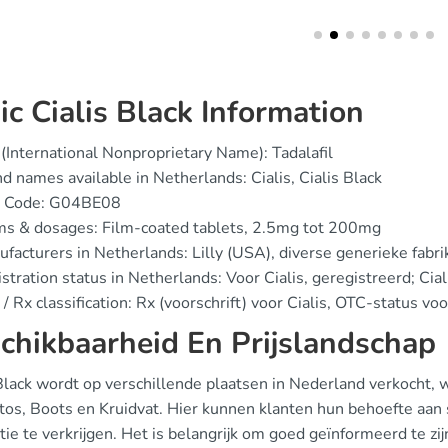
ic Cialis Black Information
(International Nonproprietary Name): Tadalafil
d names available in Netherlands: Cialis, Cialis Black
 Code: G04BE08
ms & dosages: Film-coated tablets, 2.5mg tot 200mg
facturers in Netherlands: Lilly (USA), diverse generieke fabr
stration status in Netherlands: Voor Cialis, geregistreerd; Cial
/ Rx classification: Rx (voorschrift) voor Cialis, OTC-status v
chikbaarheid En Prijslandschap
 Black wordt op verschillende plaatsen in Nederland verkocht
Etos, Boots en Kruidvat. Hier kunnen klanten hun behoefte aa
ie te verkrijgen. Het is belangrijk om goed geïnformeerd te zij