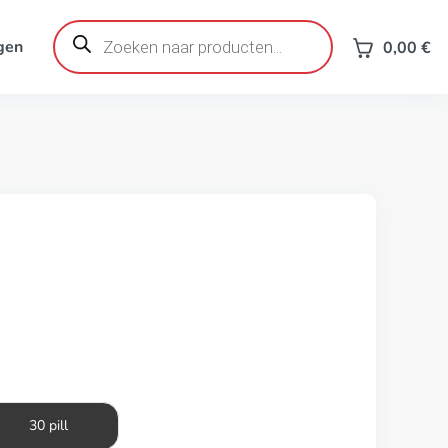
Producten
zoeken
gen
0,00
€
30 pill