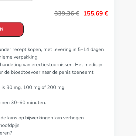
339,36
€
155,69
€
EN
zonder recept kopen, met levering in 5–14 dagen
nieme verpakking.
ehandeling van erectiestoornissen. Het medicijn
r de bloedtoevoer naar de penis toeneemt
ck is 80 mg, 100 mg of 200 mg.
innen 30–60 minuten.
 de kans op bijwerkingen kan verhogen.
oofdpijn.
beren?