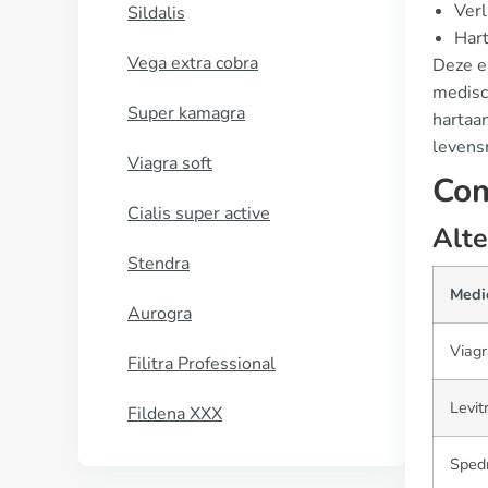
Verl
Sildalis
Har
Vega extra cobra
Deze er
medisch
Super kamagra
hartaa
levens
Viagra soft
Com
Cialis super active
Alte
Stendra
Medic
Aurogra
Viagr
Filitra Professional
Levit
Fildena XXX
Spedr