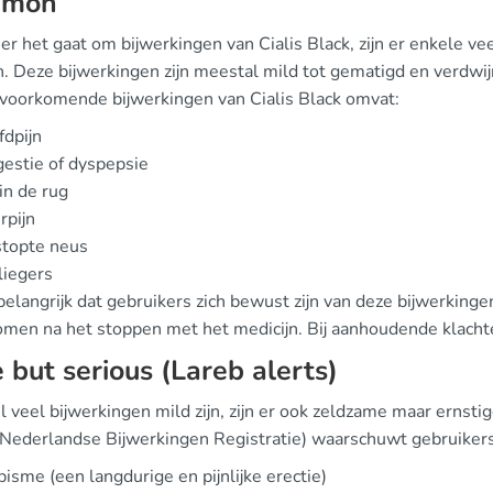
mmon
r het gaat om bijwerkingen van Cialis Black, zijn er enkele 
n. Deze bijwerkingen zijn meestal mild tot gematigd en verdwij
voorkomende bijwerkingen van Cialis Black omvat:
dpijn
gestie of dyspepsie
 in de rug
rpijn
stopte neus
liegers
belangrijk dat gebruikers zich bewust zijn van deze bijwerkinge
men na het stoppen met het medicijn. Bij aanhoudende klachte
 but serious (Lareb alerts)
veel bijwerkingen mild zijn, zijn er ook zeldzame maar ernstig
(Nederlandse Bijwerkingen Registratie) waarschuwt gebruikers o
pisme (een langdurige en pijnlijke erectie)