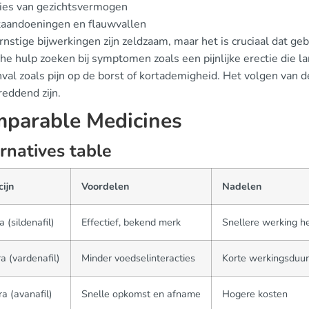
ies van gezichtsvermogen
taandoeningen en flauwvallen
nstige bijwerkingen zijn zeldzaam, maar het is cruciaal dat geb
e hulp zoeken bij symptomen zoals een pijnlijke erectie die la
nval zoals pijn op de borst of kortademigheid. Het volgen van
reddend zijn.
parable Medicines
rnatives table
ijn
Voordelen
Nadelen
a (sildenafil)
Effectief, bekend merk
Snellere werking h
ra (vardenafil)
Minder voedselinteracties
Korte werkingsduur
a (avanafil)
Snelle opkomst en afname
Hogere kosten