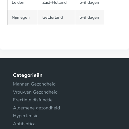
Leiden
Zuid-Holland
5-9 dagen
Nijmegen
Gelderland
5-9 dagen
Categorieën
Mannen Gezondheid
Vrouwen Gezondheid
Erectiele disfunctie
Algemene gezondheid
Hypertensie
Antibiotica