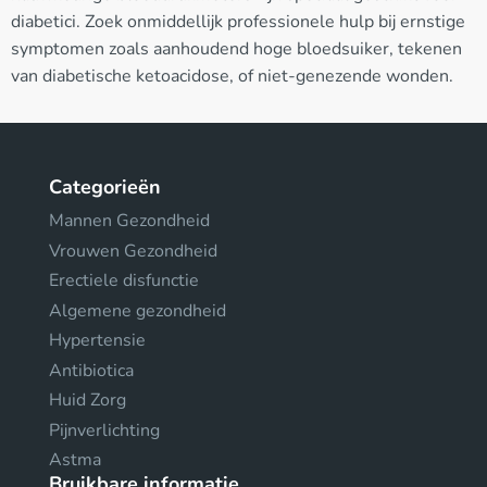
diabetici. Zoek onmiddellijk professionele hulp bij ernstige
symptomen zoals aanhoudend hoge bloedsuiker, tekenen
van diabetische ketoacidose, of niet-genezende wonden.
Categorieën
Mannen Gezondheid
Vrouwen Gezondheid
Erectiele disfunctie
Algemene gezondheid
Hypertensie
Antibiotica
Huid Zorg
Pijnverlichting
Astma
Bruikbare informatie