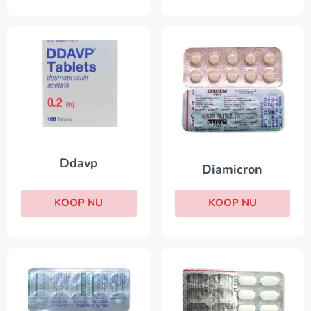
Ddavp
Diamicron
KOOP NU
KOOP NU