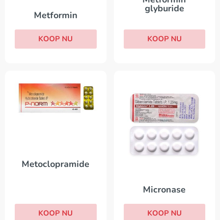
glyburide
Metformin
KOOP NU
KOOP NU
Metoclopramide
Micronase
KOOP NU
KOOP NU