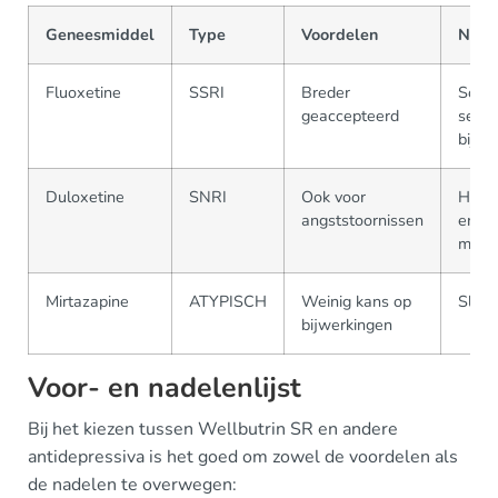
Geneesmiddel
Type
Voordelen
Nade
Fluoxetine
SSRI
Breder
Soms
geaccepteerd
seksu
bijwe
Duloxetine
SNRI
Ook voor
Hoofd
angststoornissen
en
misse
Mirtazapine
ATYPISCH
Weinig kans op
Slape
bijwerkingen
Voor- en nadelenlijst
Bij het kiezen tussen Wellbutrin SR en andere
antidepressiva is het goed om zowel de voordelen als
de nadelen te overwegen: