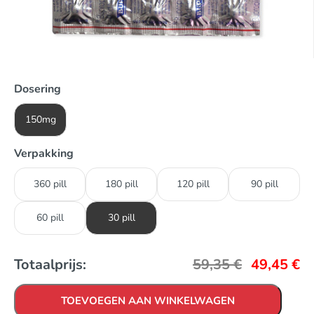
Dosering
150mg
Verpakking
360 pill
180 pill
120 pill
90 pill
60 pill
30 pill
Totaalprijs:
59,35
€
49,45
€
TOEVOEGEN AAN WINKELWAGEN