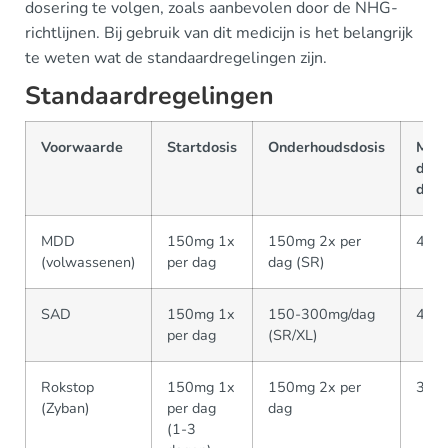
dosering te volgen, zoals aanbevolen door de NHG-
richtlijnen. Bij gebruik van dit medicijn is het belangrijk
te weten wat de standaardregelingen zijn.
Standaardregelingen
Voorwaarde
Startdosis
Onderhoudsdosis
Max
dage
dosi
MDD
150mg 1x
150mg 2x per
400
(volwassenen)
per dag
dag (SR)
SAD
150mg 1x
150-300mg/dag
400
per dag
(SR/XL)
Rokstop
150mg 1x
150mg 2x per
300
(Zyban)
per dag
dag
(1-3