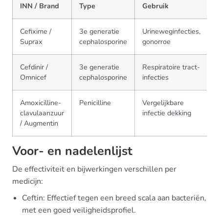
INN / Brand
Type
Gebruik
Cefixime /
3e generatie
Urineweginfecties,
Suprax
cephalosporine
gonorroe
Cefdinir /
3e generatie
Respiratoire tract-
Omnicef
cephalosporine
infecties
Amoxicilline-
Penicilline
Vergelijkbare
clavulaanzuur
infectie dekking
/ Augmentin
Voor- en nadelenlijst
De effectiviteit en bijwerkingen verschillen per
medicijn:
Ceftin: Effectief tegen een breed scala aan bacteriën,
met een goed veiligheidsprofiel.