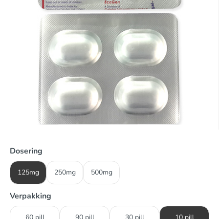
Dosering
125mg
250mg
500mg
Verpakking
60 pill
90 pill
30 pill
10 pill