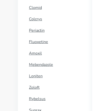
Clomid
Colcrys
Periactin
Fluoxetine
Amoxil
Mebendazole
Loniten
Zoloft
Rybelsus
Suprax