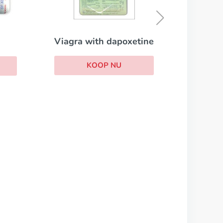
KOOP N
Viagra with dapoxetine
KOOP NU