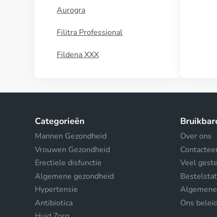
Aurogra
Filitra Professional
Fildena XXX
Categorieën
Bruikbar
Mannen Gezondheid
Over ons
Vrouwen Gezondheid
Contactee
Erectiele disfunctie
Veel gest
Algemene gezondheid
Bestelsta
Hypertensie
Algemene
Antibiotica
Ons belei
Huid Zorg