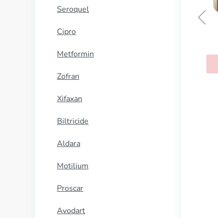
Seroquel
Cipro
S
Metformin
K
Zofran
Xifaxan
Biltricide
Aldara
Motilium
Proscar
Avodart