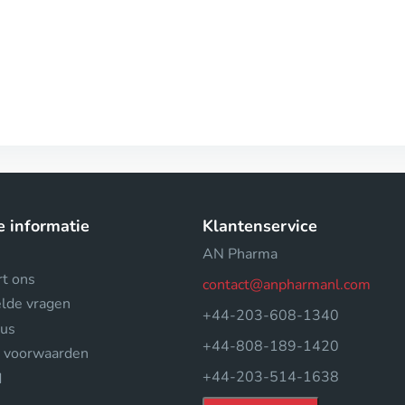
e informatie
Klantenservice
AN Pharma
rt ons
contact@anpharmanl.com
elde vragen
+44-203-608-1340
tus
+44-808-189-1420
 voorwaarden
+44-203-514-1638
d