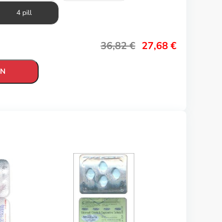
4 pill
36,82
€
27,68
€
EN
Megali