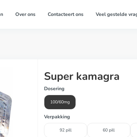
ën
Over ons
Contacteert ons
Veel gestelde vra
Super kamagra
Dosering
100/60mg
Verpakking
92 pill
60 pill