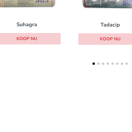
uhagra
Tadacip
OOP NU
KOOP NU