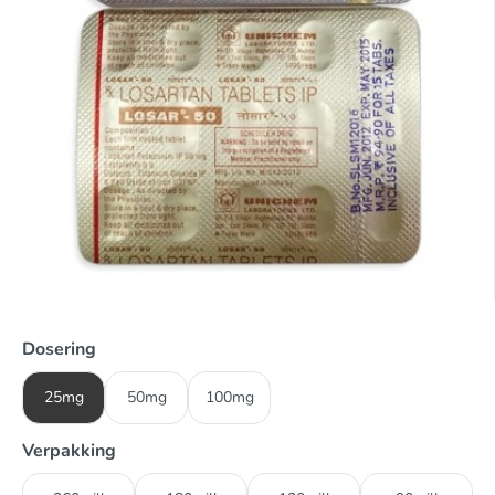
Dosering
25mg
50mg
100mg
Verpakking