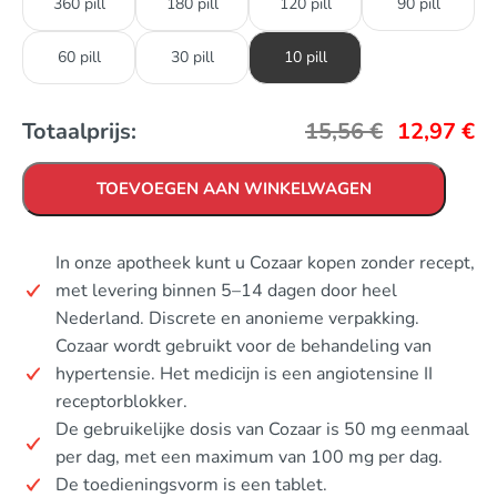
360 pill
180 pill
120 pill
90 pill
60 pill
30 pill
10 pill
Totaalprijs:
15,56
€
12,97
€
TOEVOEGEN AAN WINKELWAGEN
In onze apotheek kunt u Cozaar kopen zonder recept,
met levering binnen 5–14 dagen door heel
Nederland. Discrete en anonieme verpakking.
Cozaar wordt gebruikt voor de behandeling van
hypertensie. Het medicijn is een angiotensine II
receptorblokker.
De gebruikelijke dosis van Cozaar is 50 mg eenmaal
per dag, met een maximum van 100 mg per dag.
De toedieningsvorm is een tablet.