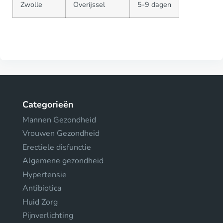
Zwolle
Overijssel
5-9 dagen
Categorieën
Mannen Gezondheid
Vrouwen Gezondheid
Erectiele disfunctie
Algemene gezondheid
Hypertensie
Antibiotica
Huid Zorg
Pijnverlichting