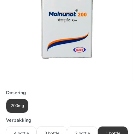
Dosering
200mg
Verpakking
4 bottle
3 bottle
2 bottle
1 bottle