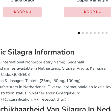
Super kamagra
Eriacta
KOOP NU
KOOP NU
ic Silagra Information
(International Nonproprietary Name): Sildenafil
d names available in Netherlands: Silagra, Viagra, Kamagra
 Code: G04BE03
ms & dosages: Tablets (25mg, 50mg, 100mg)
facturers in Netherlands: Diverse internationale en lokale le
stration status in Netherlands: Goedgekeurd
/ Rx classification: Rx (receptplichtig)
chikbaarheid Van Silagra In Ned