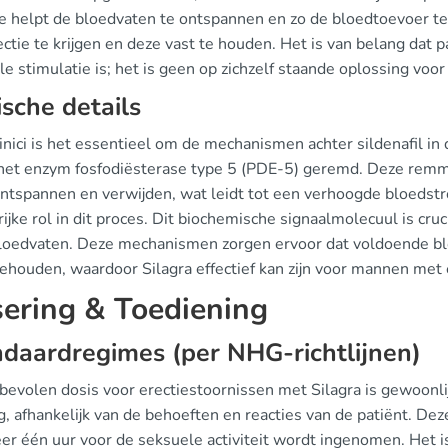
die helpt de bloedvaten te ontspannen en zo de bloedtoevoer te
ctie te krijgen en deze vast te houden. Het is van belang dat p
e stimulatie is; het is geen op zichzelf staande oplossing voor
ische details
inici is het essentieel om de mechanismen achter sildenafil in d
het enzym fosfodiësterase type 5 (PDE-5) geremd. Deze remmi
ntspannen en verwijden, wat leidt tot een verhoogde bloedstr
ijke rol in dit proces. Dit biochemische signaalmolecuul is cr
bloedvaten. Deze mechanismen zorgen ervoor dat voldoende blo
behouden, waardoor Silagra effectief kan zijn voor mannen met 
ering & Toediening
daardregimes (per NHG-richtlijnen)
bevolen dosis voor erectiestoornissen met Silagra is gewoonli
 afhankelijk van de behoeften en reacties van de patiënt. Dez
er één uur voor de seksuele activiteit wordt ingenomen. Het i