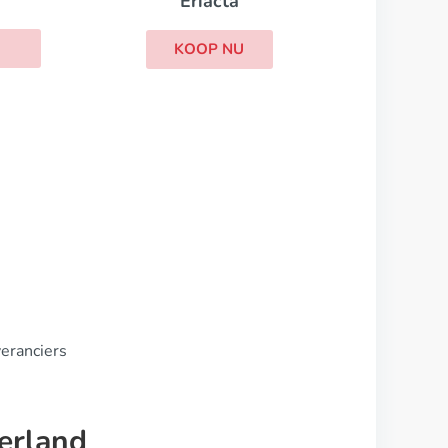
veranciers
erland