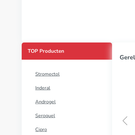
TOP Producten
Gerel
Stromectol
Inderal
Androgel
Seroquel
Cipro