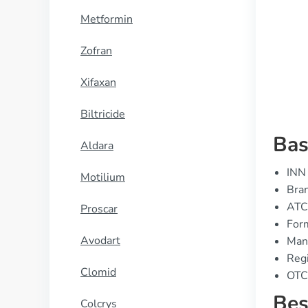
Cialis black
Metformin
KOOP NU
Zofran
Xifaxan
Biltricide
Bas
Aldara
INN 
Motilium
Bran
ATC
Proscar
For
Avodart
Manu
Regi
Clomid
OTC 
Bes
Colcrys