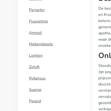
De bes
Periactin
en Kru
ketens
Fluoxetine
generie
Amoxil
apothe
waar d
Mebendazole
onzeke
Onl
Loniten
Steeds
Zoloft
zijn p
prijsc
Rybelsus
discret
Suprax
versta
verval
Pepcid
gezond
verkop