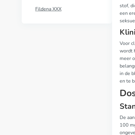
stof, 
Fildena XXX
een ere
seksuel
Klin
Voor cl
wordt 
meer o
belangr
in de 
en te 
Dos
Stan
De aan
100 mg,
ongeve