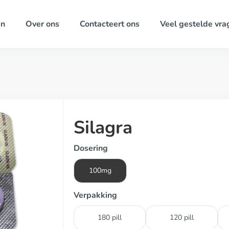
ën
Over ons
Contacteert ons
Veel gestelde vra
Silagra
Dosering
100mg
Verpakking
180 pill
120 pill