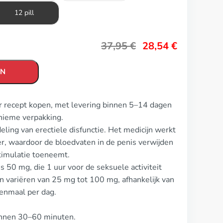
12 pill
37,95
€
28,54
€
EN
er recept kopen, met levering binnen 5–14 dagen
nieme verpakking.
ling van erectiele disfunctie. Het medicijn werkt
r, waardoor de bloedvaten in de penis verwijden
timulatie toeneemt.
is 50 mg, die 1 uur voor de seksuele activiteit
variëren van 25 mg tot 100 mg, afhankelijk van
enmaal per dag.
innen 30–60 minuten.