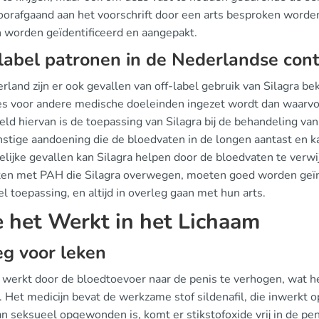
voorafgaand aan het voorschrift door een arts besproken worden
 worden geïdentificeerd en aangepakt.
label patronen in de Nederlandse con
rland zijn er ook gevallen van off-label gebruik van Silagra b
ies voor andere medische doeleinden ingezet wordt dan waarvo
eld hiervan is de toepassing van Silagra bij de behandeling va
nstige aandoening die de bloedvaten in de longen aantast en k
elijke gevallen kan Silagra helpen door de bloedvaten te verw
ten met PAH die Silagra overwegen, moeten goed worden geïnf
el toepassing, en altijd in overleg gaan met hun arts.
 het Werkt in het Lichaam
eg voor leken
a werkt door de bloedtoevoer naar de penis te verhogen, wat he
. Het medicijn bevat de werkzame stof sildenafil, die inwerkt
n seksueel opgewonden is, komt er stikstofoxide vrij in de pen