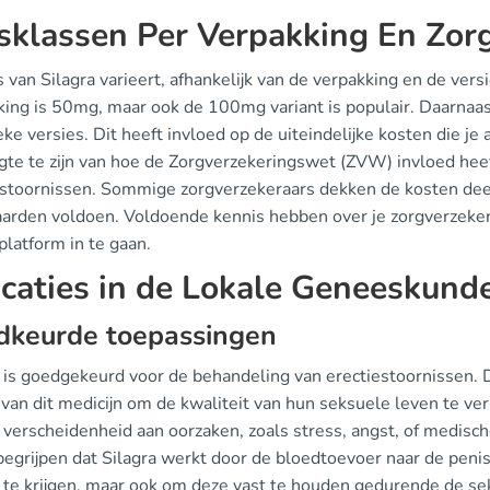
jsklassen Per Verpakking En Zor
s van Silagra varieert, afhankelijk van de verpakking en de ve
king is 50mg, maar ook de 100mg variant is populair. Daarnaas
ke versies. Dit heeft invloed op de uiteindelijke kosten die je
gte te zijn van hoe de Zorgverzekeringswet (ZVW) invloed hee
estoornissen. Sommige zorgverzekeraars dekken de kosten deel
arden voldoen. Voldoende kennis hebben over je zorgverzekeri
platform in te gaan.
icaties in de Lokale Geneeskund
dkeurde toepassingen
a is goedgekeurd voor de behandeling van erectiestoornissen.
van dit medicijn om de kwaliteit van hun seksuele leven te v
 verscheidenheid aan oorzaken, zoals stress, angst, of medisch
begrijpen dat Silagra werkt door de bloedtoevoer naar de penis
 te krijgen, maar ook om deze vast te houden gedurende de sek