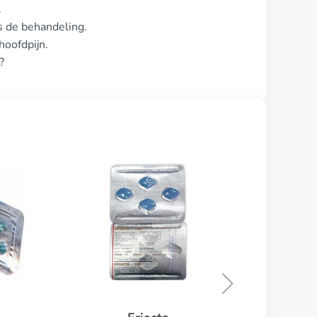
.
ns de behandeling.
oofdpijn.
?
Zenegra
KOOP NU