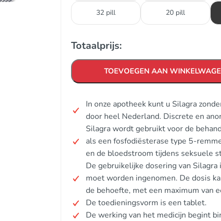
32 pill
20 pill
Totaalprijs:
TOEVOEGEN AAN WINKELWAG
In onze apotheek kunt u Silagra zond
door heel Nederland. Discrete en ano
Silagra wordt gebruikt voor de behande
als een fosfodiësterase type 5-remme
en de bloedstroom tijdens seksuele s
De gebruikelijke dosering van Silagra 
moet worden ingenomen. De dosis kan 
de behoefte, met een maximum van e
De toedieningsvorm is een tablet.
De werking van het medicijn begint b