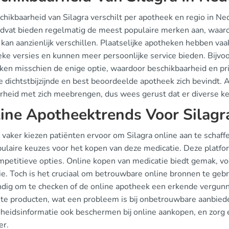
chikbaarheid van Silagra verschilt per apotheek en regio in N
idvat bieden regelmatig de meest populaire merken aan, waaron
 kan aanzienlijk verschillen. Plaatselijke apotheken hebben va
ke versies en kunnen meer persoonlijke service bieden. Bijvoor
ken misschien de enige optie, waardoor beschikbaarheid en pri
e dichtstbijzijnde en best beoordeelde apotheek zich bevindt. 
rheid met zich meebrengen, dus wees gerust dat er diverse ke
ine Apotheektrends Voor Silagr
 vaker kiezen patiënten ervoor om Silagra online aan te schaf
opulaire keuzes voor het kopen van deze medicatie. Deze platf
ompetitieve opties. Online kopen van medicatie biedt gemak, v
ie. Toch is het cruciaal om betrouwbare online bronnen te gebr
ndig om te checken of de online apotheek een erkende vergunni
ste producten, wat een probleem is bij onbetrouwbare aanbied
heidsinformatie ook beschermen bij online aankopen, en zorg er
er.