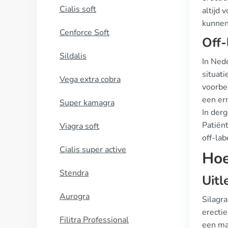
Cialis soft
altijd 
kunnen
Cenforce Soft
Off-
Sildalis
In Nede
situat
Vega extra cobra
voorbe
een er
Super kamagra
In derg
Patiën
Viagra soft
off-lab
Cialis super active
Hoe
Stendra
Uitl
Aurogra
Silagr
erectie
Filitra Professional
een ma