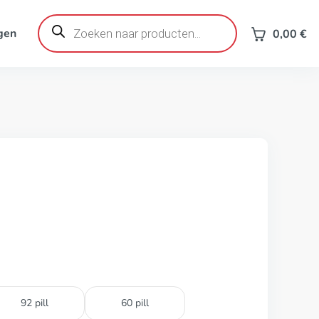
Producten
zoeken
gen
0,00
€
92 pill
60 pill