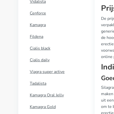
Vidalista
Pri
Cenforce
De prij
Kamagra
verpak
generie
Fildena
de hoo
erecti
Cialis black
voorwa
online 
Cialis daily
Ind
Viagra super active
Goe
Tadalista
Silagr
maken 
Kamagra Oral Jelly
uit een
om te 
Kamagra Gold
erectie