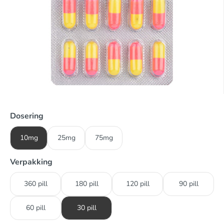
Dosering
10mg
25mg
75mg
Verpakking
360 pill
180 pill
120 pill
90 pill
60 pill
30 pill