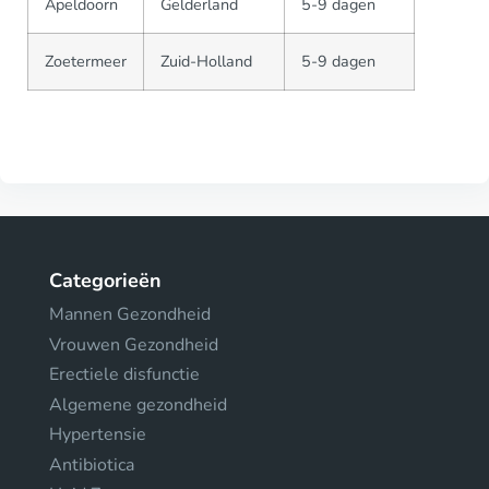
Apeldoorn
Gelderland
5-9 dagen
Zoetermeer
Zuid-Holland
5-9 dagen
Categorieën
Mannen Gezondheid
Vrouwen Gezondheid
Erectiele disfunctie
Algemene gezondheid
Hypertensie
Antibiotica