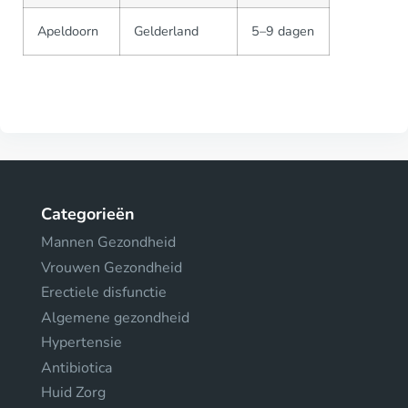
Apeldoorn
Gelderland
5–9 dagen
Categorieën
Mannen Gezondheid
Vrouwen Gezondheid
Erectiele disfunctie
Algemene gezondheid
Hypertensie
Antibiotica
Huid Zorg