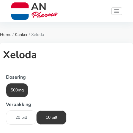
Home
/
Kanker
/ Xeloda
Xeloda
Dosering
500mg
Verpakking
20 pill
10 pill