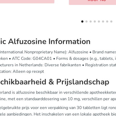
ic Alfuzosine Information
(International Nonproprietary Name): Alfuzosine • Brand names 
eken • ATC Code: G04CA01 • Forms & dosages (e.g., tablets, i
cturers in Netherlands: Diverse fabrikanten • Registration st
ication: Alleen op recept
chikbaarheid & Prijslandschap
rland is alfuzosine beschikbaar in verschillende apotheekketen
sine, met een standaarddosering van 10 mg, verschillen per ap
lgebruikte prijs voor een verpakking van 30 tabletten ligt ron
ele aanbiedingen. Het inschakelen van een lokale apotheek bie