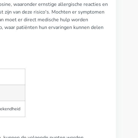
osine, waaronder ernstige allergische reacties en
st zijn van deze risico's. Mochten er symptomen
an moet er direct medische hulp worden
eb, waar patiënten hun ervaringen kunnen delen
bekendheid
ine, kunnen de volgende punten worden