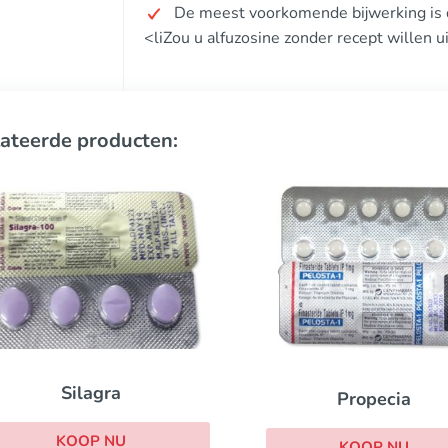
De meest voorkomende bijwerking is d
<liZou u alfuzosine zonder recept willen 
ateerde producten:
Viagra with dapox
Propecia
KOOP NU
KOOP NU