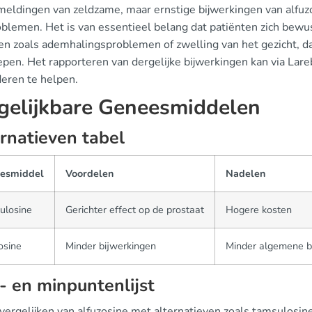
 meldingen van zeldzame, maar ernstige bijwerkingen van alfuz
oblemen. Het is van essentieel belang dat patiënten zich bewu
en zoals ademhalingsproblemen of zwelling van het gezicht, d
epen. Het rapporteren van dergelijke bijwerkingen kan via Lar
eren te helpen.
gelijkbare Geneesmiddelen
rnatieven tabel
esmiddel
Voordelen
Nadelen
ulosine
Gerichter effect op de prostaat
Hogere kosten
osine
Minder bijwerkingen
Minder algemene 
- en minpuntenlijst
t vergelijken van alfuzosine met alternatieven zoals tamsulos