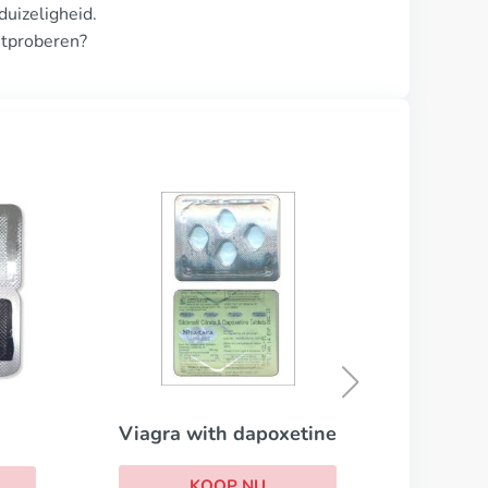
uizeligheid.
uitproberen?
Cialis
KOOP NU
etine