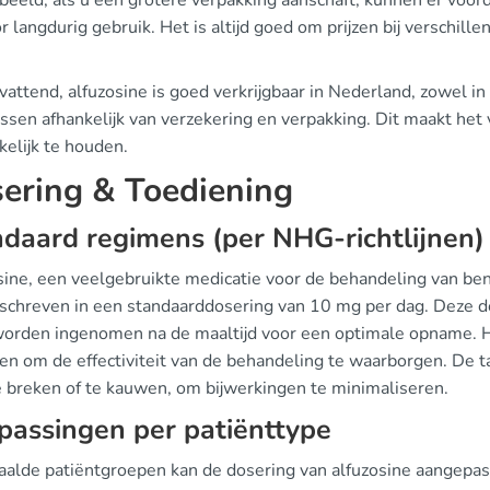
beeld, als u een grotere verpakking aanschaft, kunnen er voordel
or langdurig gebruik. Het is altijd goed om prijzen bij verschil
.
ttend, alfuzosine is goed verkrijgbaar in Nederland, zowel in
assen afhankelijk van verzekering en verpakking. Dit maakt he
kelijk te houden.
ering & Toediening
daard regimens (per NHG-richtlijnen)
sine, een veelgebruikte medicatie voor de behandeling van be
schreven in een standaarddosering van 10 mg per dag. Deze d
orden ingenomen na de maaltijd voor een optimale opname. He
gen om de effectiviteit van de behandeling te waarborgen. De 
e breken of te kauwen, om bijwerkingen te minimaliseren.
assingen per patiënttype
paalde patiëntgroepen kan de dosering van alfuzosine aangep