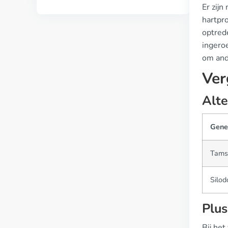
Er zijn
hartpr
optred
ingero
om and
Ver
Alte
Gene
Tams
Silod
Plus
Bij he