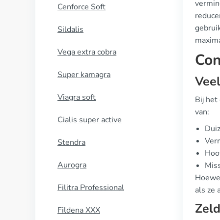
vermin
Cenforce Soft
reducer
gebruik
Sildalis
maxima
Vega extra cobra
Con
Super kamagra
Vee
Viagra soft
Bij he
van:
Cialis super active
Duiz
Ver
Stendra
Hoof
Aurogra
Miss
Hoewel
Filitra Professional
als ze
Zeld
Fildena XXX