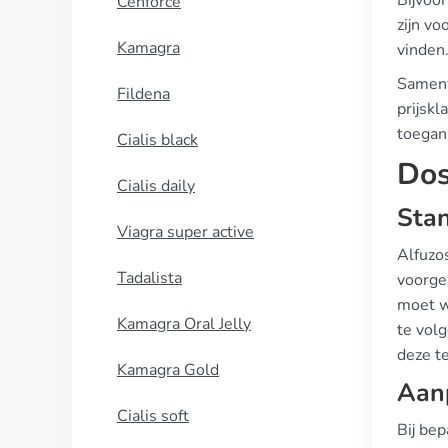
Bijvoor
Cenforce
zijn vo
Kamagra
vinden
Samenva
Fildena
prijskl
toegan
Cialis black
Dos
Cialis daily
Stan
Viagra super active
Alfuzo
Tadalista
voorge
moet w
Kamagra Oral Jelly
te vol
deze t
Kamagra Gold
Aanp
Cialis soft
Bij be