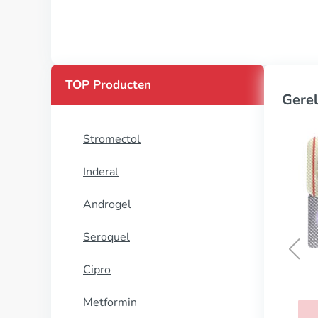
TOP Producten
Gerel
Stromectol
Inderal
Androgel
Seroquel
Cipro
Silagra
Metformin
KOOP NU