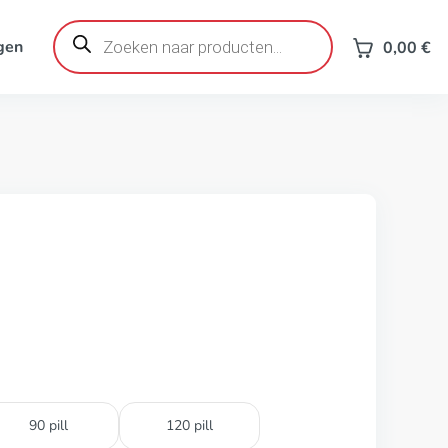
Producten
zoeken
gen
0,00
€
90 pill
120 pill