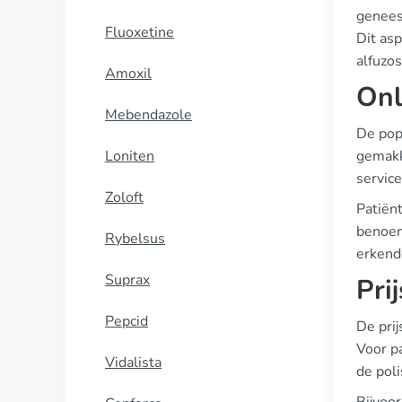
geneesm
Fluoxetine
Dit asp
alfuzos
Amoxil
Onl
Mebendazole
De pop
Loniten
gemakk
service
Zoloft
Patiënt
benoemd
Rybelsus
erkend
Suprax
Pri
Pepcid
De prij
Voor p
Vidalista
de poli