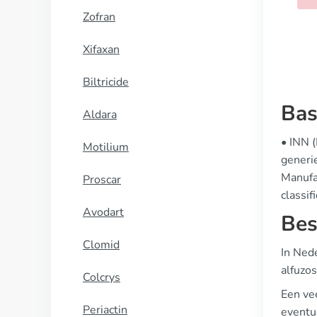
Zofran
Xifaxan
Biltricide
Bas
Aldara
• INN 
Motilium
generi
Manufa
Proscar
classif
Avodart
Bes
Clomid
In Nede
alfuzo
Colcrys
Een vee
Periactin
eventu