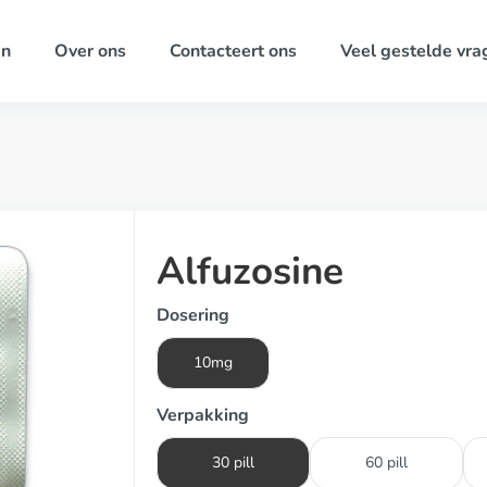
ën
Over ons
Contacteert ons
Veel gestelde vra
Alfuzosine
Dosering
10mg
Verpakking
30 pill
60 pill