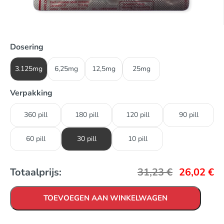
Dosering
3.125mg
6,25mg
12,5mg
25mg
Verpakking
360 pill
180 pill
120 pill
90 pill
60 pill
30 pill
10 pill
Totaalprijs:
31,23
€
26,02
€
TOEVOEGEN AAN WINKELWAGEN