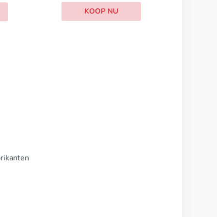
OP NU
brikanten