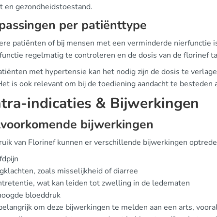
t en gezondheidstoestand.
assingen per patiënttype
dere patiënten of bij mensen met een verminderde nierfunctie i
functie regelmatig te controleren en de dosis van de florinef t
atiënten met hypertensie kan het nodig zijn de dosis te verl
 Het is ook relevant om bij de toediening aandacht te besteden
tra-indicaties & Bijwerkingen
lvoorkomende bijwerkingen
bruik van Florinef kunnen er verschillende bijwerkingen optred
dpijn
klachten, zoals misselijkheid of diarree
tretentie, wat kan leiden tot zwelling in de ledematen
hoogde bloeddruk
 belangrijk om deze bijwerkingen te melden aan een arts, voora