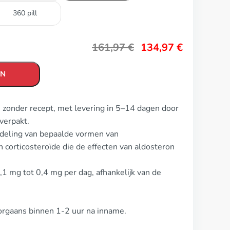
360 pill
161,97
€
134,97
€
EN
n zonder recept, met levering in 5–14 dagen door
verpakt.
ndeling van bepaalde vormen van
en corticosteroïde die de effecten van aldosteron
0,1 mg tot 0,4 mg per dag, afhankelijk van de
oorgaans binnen 1-2 uur na inname.