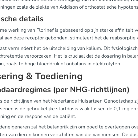
ningen zoals de ziekte van Addison of orthostatische hypotens
ische details
e werking van Florinef is gebaseerd op zijn sterke affiniteit v
l aan deze receptor gebonden, stimuleert het de reabsorptie v
st vermindert het de uitscheiding van kalium. Dit fysiologisc
htretentie veroorzaken. Het is cruciaal dat de dosering in bal
n, zoals te hoge bloeddruk of onbalans in elektrolyten.
ering & Toediening
daardregimes (per NHG-richtlijnen)
s de richtlijnen van het Nederlands Huisartsen Genootschap zij
enen is de gebruikelijke startdosis vaak tussen de 0,1 mg en 0
ning en de respons van de patiënt.
deneigenaren zal het belangrijk zijn om goed te overleggen ov
ten van dieren kunnen verschillen van die van mensen. De dos