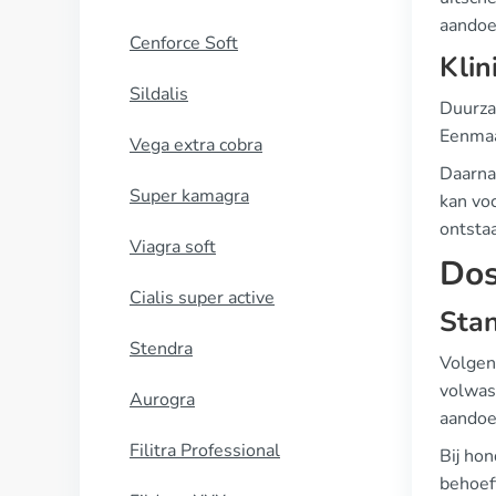
aandoe
Cenforce Soft
Klin
Sildalis
Duurzam
Eenmaa
Vega extra cobra
Daarnaa
Super kamagra
kan voc
ontstaa
Viagra soft
Dos
Cialis super active
Stan
Stendra
Volgen
volwass
Aurogra
aandoe
Filitra Professional
Bij hon
behoef