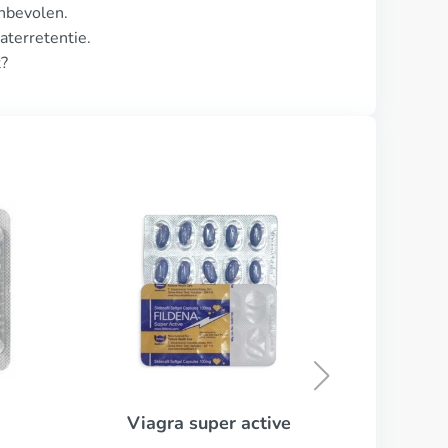
nbevolen.
aterretentie.
t?
Red viagra
KOOP NU
uper active