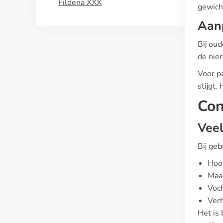
Fildena XXX
gewich
Aanp
Bij ou
de nier
Voor p
stijgt.
Con
Vee
Bij ge
Hoof
Maag
Voch
Ver
Het is