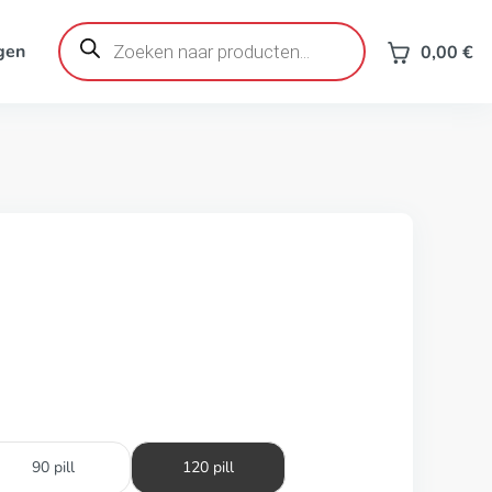
Producten
zoeken
gen
0,00
€
90 pill
120 pill