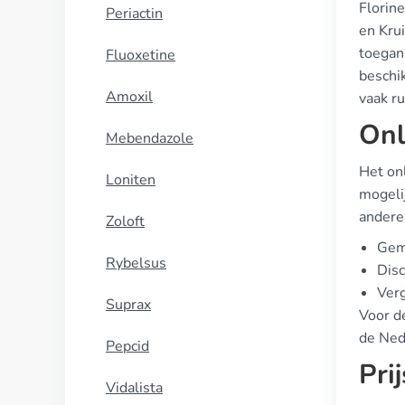
Florin
Periactin
en Kru
toegank
Fluoxetine
beschik
Amoxil
vaak r
Onl
Mebendazole
Het on
Loniten
mogelij
andere
Zoloft
Gem
Rybelsus
Disc
Verg
Suprax
Voor de
de Ned
Pepcid
Pri
Vidalista