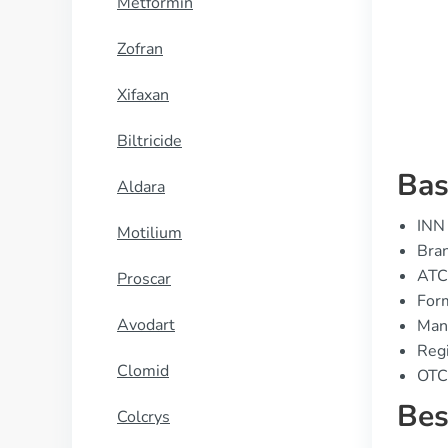
Metformin
KOOP NU
Zofran
Xifaxan
Biltricide
Bas
Aldara
INN 
Motilium
Bran
ATC
Proscar
Form
Avodart
Manu
Regi
Clomid
OTC 
Bes
Colcrys