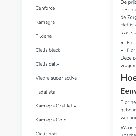
De prij
Cenforce
beschi
de Zor
Kamagra
Het is
overzic
Fildena
Flor
Cialis black
Flor
Deze pr
Cialis daily
vragen
Hoe
Viagra super active
Eenv
Tadalista
Florine
Kamagra Oral Jelly
gebeurt
van uri
Kamagra Gold
Wannee
Cialis soft
uitsche