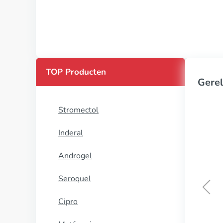
TOP Producten
Gerel
Stromectol
Inderal
Androgel
Seroquel
Cipro
Merk viagra