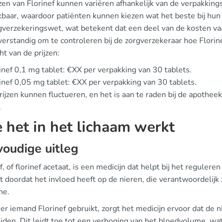
zen van Florinef kunnen variëren afhankelijk van de verpakkings
kbaar, waardoor patiënten kunnen kiezen wat het beste bij hun 
gverzekeringswet, wat betekent dat een deel van de kosten va
 verstandig om te controleren bij de zorgverzekeraar hoe Flori
ht van de prijzen:
inef 0,1 mg tablet: €XX per verpakking van 30 tablets.
inef 0,05 mg tablet: €XX per verpakking van 30 tablets.
ijzen kunnen fluctueren, en het is aan te raden bij de apotheek
.
 het in het lichaam werkt
oudige uitleg
f, of florinef acetaat, is een medicijn dat helpt bij het reguler
 doordat het invloed heeft op de nieren, die verantwoordelijk 
ne.
r iemand Florinef gebruikt, zorgt het medicijn ervoor dat de
iden. Dit leidt toe tot een verhoging van het bloedvolume, wa