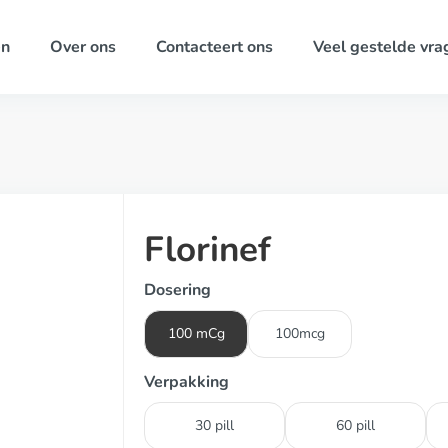
ën
Over ons
Contacteert ons
Veel gestelde vra
Florinef
Dosering
100 mCg
100mcg
Verpakking
30 pill
60 pill