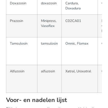
Doxazosin
doxazosin
Cardura,
C0
Doxadura
Prazosin
Minipress,
C02CA01
Kor
Vasoflex
voor
blo
Tamsulosin
tamsulosin
Omnic, Flomax
G0
Alfuzosin
alfuzosin
Xatral, Uroxatral
G0
Voor- en nadelen lijst