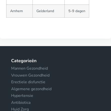
Arnhem
Gelderland
5-9 dagen
Categorieën
Mannen Gezondheid
Vrouwen Gezondheid
Erectiele disfunctie
Algemene gezondheid
Hypertensie
Antibiotica
Huid Zorg