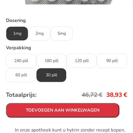
Dosering
1mg
2mg
5mg
Verpakking
240 pill
180 pill
120 pill
90 pill
60 pill
30 pill
Totaalprijs:
46,72
€
38,93
€
TOEVOEGEN AAN WINKELWAGEN
In onze apotheek kunt u hytrin zonder recept kopen,