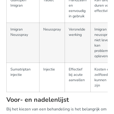
Glaxopen
Tablet
Handzaam
Kan langer
Imigran
en
duren voor
eenvoudig
effectiviteit
in gebruik
Imigran
Neusspray
Versnelde
Imigran
Neusspray
werking
neusspray
niet leverba
kan
problemen
opleveren
Sumatriptan
Injectie
Effectief
Kosten en
injectie
bij acute
zelftoedien
aanvallen
kunnen last
zijn
Voor- en nadelenlijst
Bij het kiezen van een behandeling is het belangrijk om