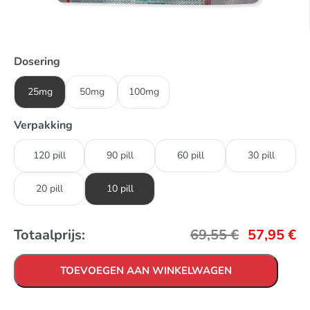
Dosering
25mg
50mg
100mg
Verpakking
120 pill
90 pill
60 pill
30 pill
20 pill
10 pill
Totaalprijs:
69,55
€
57,95
€
TOEVOEGEN AAN WINKELWAGEN