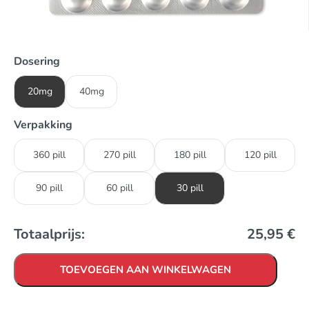
Dosering
20mg
40mg
Verpakking
360 pill
270 pill
180 pill
120 pill
90 pill
60 pill
30 pill
Totaalprijs:
25,95
€
TOEVOEGEN AAN WINKELWAGEN